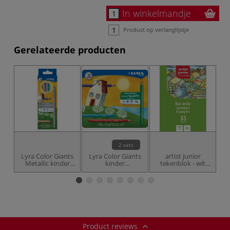
In winkelmandje
Product op verlanglijstje
Gerelateerde producten
2 sets
Lyra Color Giants
Lyra Color Giants
artist junior
J
Metallic kinder
kinder
tekenblok - wit
kleurpotloden
kleurpotloden
papier
Product reviews