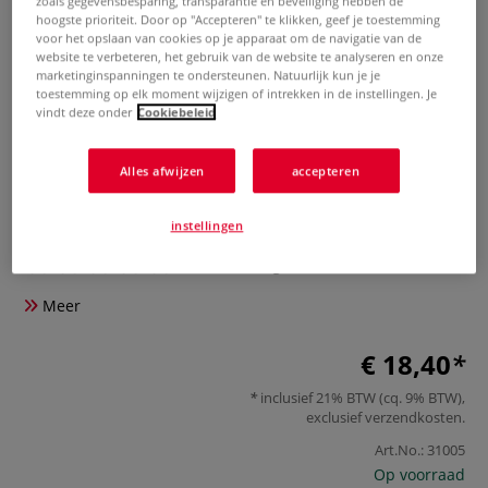
zoals gegevensbesparing, transparantie en beveiliging hebben de
hoogste prioriteit. Door op "Accepteren" te klikken, geef je toestemming
voor het opslaan van cookies op je apparaat om de navigatie van de
website te verbeteren, het gebruik van de website te analyseren en onze
marketinginspanningen te ondersteunen. Natuurlijk kun je je
toestemming op elk moment wijzigen of intrekken in de instellingen. Je
vindt deze onder
Cookiebeleid
Alles afwijzen
accepteren
LYRA | COLOR GIANTS® Skin
Tones set — 12 coloured pencils
instellingen
0 Beoordeling
Meer
€ 18,40
inclusief 21% BTW (cq. 9% BTW),
exclusief
verzendkosten
.
Art.No.:
31005
Op voorraad