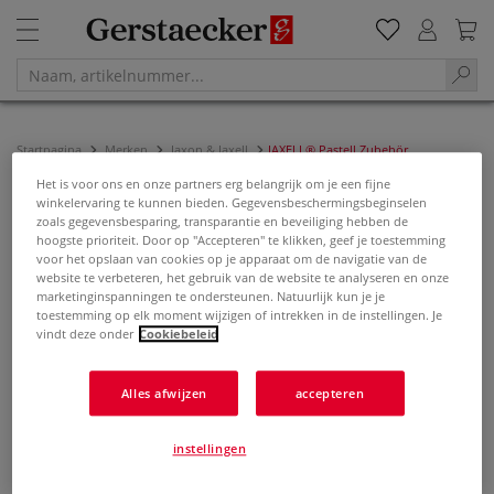
Startpagina
Merken
Jaxon & Jaxell
JAXELL® Pastell Zubehör
Het is voor ons en onze partners erg belangrijk om je een fijne
JAXELL® Pastell Zubehör
winkelervaring te kunnen bieden. Gegevensbeschermingsbeginselen
zoals gegevensbesparing, transparantie en beveiliging hebben de
hoogste prioriteit. Door op "Accepteren" te klikken, geef je toestemming
Filter & sorteren
voor het opslaan van cookies op je apparaat om de navigatie van de
website te verbeteren, het gebruik van de website te analyseren en onze
marketinginspanningen te ondersteunen. Natuurlijk kun je je
toestemming op elk moment wijzigen of intrekken in de instellingen. Je
vindt deze onder
Cookiebeleid
Alles afwijzen
accepteren
instellingen