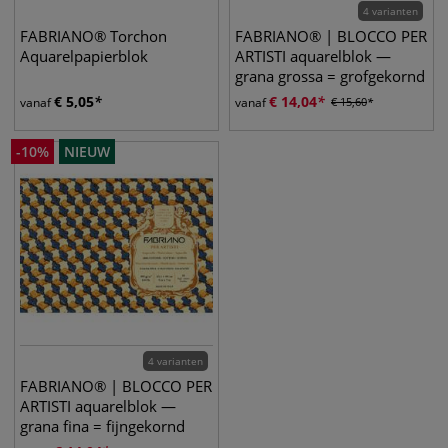
4 varianten
FABRIANO® Torchon
FABRIANO® | BLOCCO PER
Aquarelpapierblok
ARTISTI aquarelblok —
grana grossa = grofgekornd
€
5,05
€
14,04
vanaf
vanaf
€
15,60
-
10
%
NIEUW
4 varianten
FABRIANO® | BLOCCO PER
ARTISTI aquarelblok —
grana fina = fijngekornd