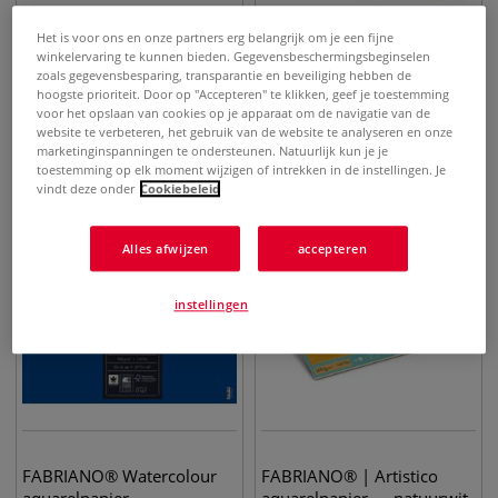
Het is voor ons en onze partners erg belangrijk om je een fijne
winkelervaring te kunnen bieden. Gegevensbeschermingsbeginselen
zoals gegevensbesparing, transparantie en beveiliging hebben de
FABRIANO® | Artistico
FABRIANO® | FABRIANO 5
hoogste prioriteit. Door op "Accepteren" te klikken, geef je toestemming
aquarelpapier — hoogwit
aquarelpapier
voor het opslaan van cookies op je apparaat om de navigatie van de
website te verbeteren, het gebruik van de website te analyseren en onze
marketinginspanningen te ondersteunen. Natuurlijk kun je je
€
5,95
€
1,50
vanaf
vanaf
toestemming op elk moment wijzigen of intrekken in de instellingen. Je
vindt deze onder
Cookiebeleid
Alles afwijzen
accepteren
instellingen
FABRIANO® Watercolour
FABRIANO® | Artistico