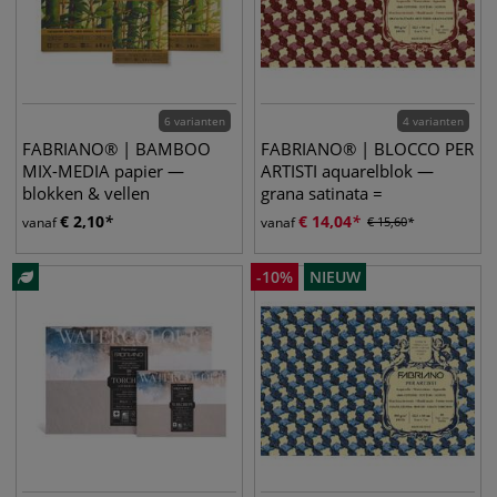
6 varianten
4 varianten
FABRIANO® | BAMBOO
FABRIANO® | BLOCCO PER
MIX-MEDIA papier —
ARTISTI aquarelblok —
blokken & vellen
grana satinata =
gesatineerd
€
2,10
€
14,04
vanaf
vanaf
€
15,60
-
10
%
NIEUW