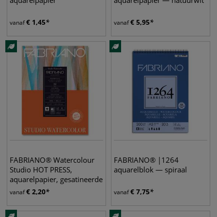
aquarelpapier
aquarelpapier — natuurwit
€
1,45
€
5,95
vanaf
vanaf
FABRIANO® Watercolour
FABRIANO® |1264
Studio HOT PRESS,
aquarelblok — spiraal
aquarelpapier, gesatineerde
korrel
€
2,20
€
7,75
vanaf
vanaf