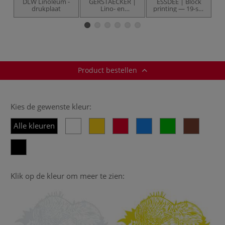
DLW Linoleum -
GERSTAECKER |
ESSDEE | Block
L
drukplaat
Lino- en
printing — 19-set
houtgutsen — 5-
Cutting & printing
set
Product bestellen
Kies de gewenste kleur:
Alle kleuren
Klik op de kleur om meer te zien: