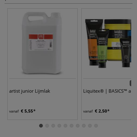
80 
artist junior Lijmlak
Liquitex® | BASICS™ acry
€ 5,55
€ 2,50
vanaf
vanaf