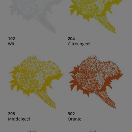
102
204
Wit
Citroengeel
208
302
Middelgeel
Oranje