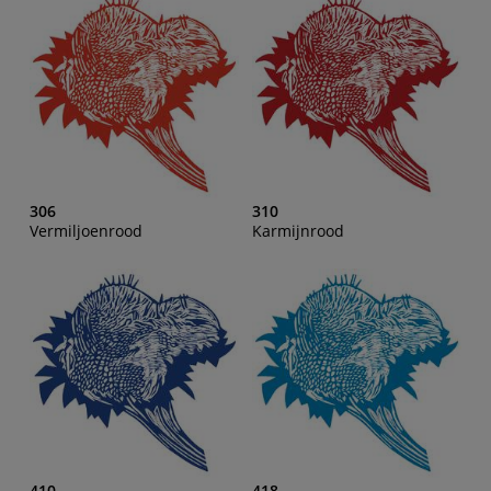
306
310
Vermiljoenrood
Karmijnrood
410
418