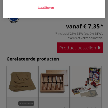
instellingen
vanaf
€ 7,35
inclusief 21% BTW (cq. 9% BTW),
exclusief
verzendkosten
.
Product bestellen
Gerelateerde producten
5 varianten