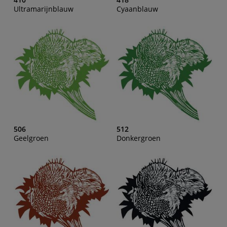
Ultramarijnblauw
Cyaanblauw
506
512
Geelgroen
Donkergroen