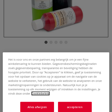
GERSTAECKER | Aqua-linol
Het is voor ons en onze partners erg belangrijk om je een fijne
blokdrukinkt
winkelervaring te kunnen bieden. Gegevensbeschermingsbeginselen
zoals gegevensbesparing, transparantie en beveiliging hebben de
hoogste prioriteit. Door op "Accepteren" te klikken, geef je toestemming
2 Beoordeling
voor het opslaan van cookies op je apparaat om de navigatie van de
website te verbeteren, het gebruik van de website te analyseren en onze
Gebruiksklare drukverf op waterbasis voor alle handmatige
marketinginspanningen te ondersteunen. Natuurlijk kun je je
hoogdruktechnieken zoals linodruk, houtsnede en
toestemming op elk moment wijzigen of intrekken in de instellingen. Je
vindt deze onder
Cookiebeleid
materiaaldruk. Alle 12 tinten zijn onderling te mengen en
onderscheiden zich door een hoge lichtechtheid en
kleurintensiteit. Gerstaecker Aqua-lino drukinkt maakt een
Alles afwijzen
accepteren
contourscherpe druk moge...
Meer