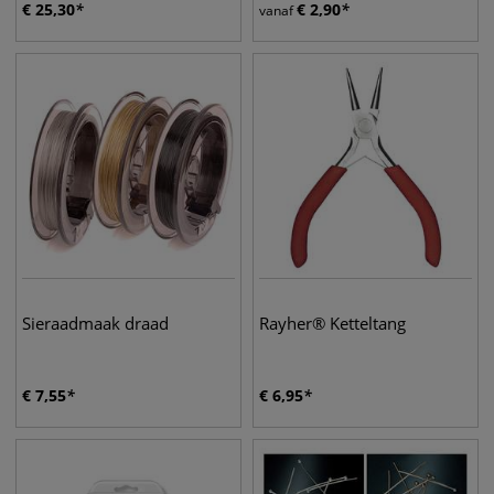
€
25,30
€
2,90
vanaf
Sieraadmaak draad
Rayher® Ketteltang
€
7,55
€
6,95