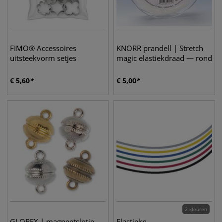
FIMO® Accessoires
KNORR prandell | Stretch
uitsteekvorm setjes
magic elastiekdraad — rond
€
5,60
€
5,00
2 kleuren
GLOREX | magneetslotje
Elastiekn