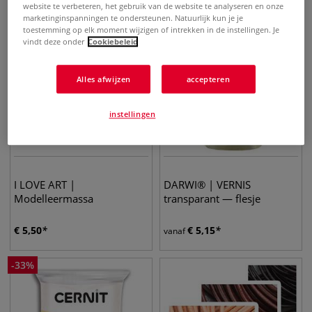
website te verbeteren, het gebruik van de website te analyseren en onze
marketinginspanningen te ondersteunen. Natuurlijk kun je je
toestemming op elk moment wijzigen of intrekken in de instellingen. Je
vindt deze onder
Cookiebeleid
Alles afwijzen
accepteren
instellingen
I LOVE ART |
DARWI® | VERNIS
Modelleermassa
transparant — flesje
€
5,50
€
5,15
vanaf
-
33
%