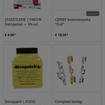
5 kleuren
STAEDTLER® | FIMO®
CERNIT boetseerpasta
Stempelset — 89-set
"Doll"
€
4,50
€
18,35
Decopatch | FOOD
Compleet beslag