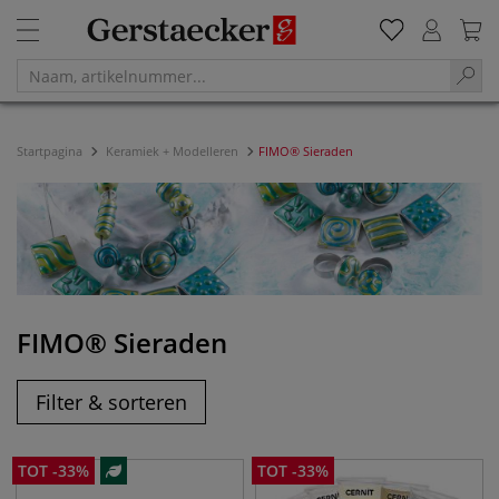
Startpagina
Keramiek + Modelleren
FIMO® Sieraden
FIMO® Sieraden
Filter & sorteren
TOT
-
33
%
TOT
-
33
%