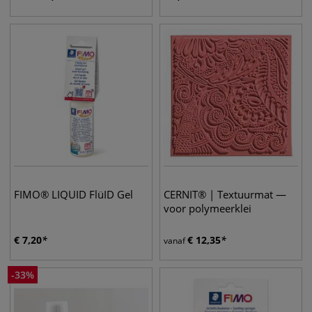
FIMO® LIQUID FlüID Gel
CERNIT® | Textuurmat —
voor polymeerklei
€
7,20
€
12,35
vanaf
-
33
%