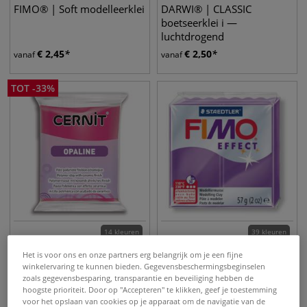
FIMO® | Soft modelleerklei
DARWI® | CLASSIC
boetseerklei i —
luchtdrogend
€
2,45
€
2,50
vanaf
vanaf
TOT
-
33
%
14 kleuren
39 kleuren
CERNIT® | Polymeerklei —
FIMO® Effect extra zachte
Het is voor ons en onze partners erg belangrijk om je een fijne
opaline
boetseerklei
winkelervaring te kunnen bieden. Gegevensbeschermingsbeginselen
zoals gegevensbesparing, transparantie en beveiliging hebben de
hoogste prioriteit. Door op "Accepteren" te klikken, geef je toestemming
€
1,88
€
2,30
vanaf
€
2,80
voor het opslaan van cookies op je apparaat om de navigatie van de