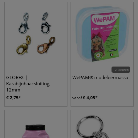
12 kleuren
GLOREX |
WePAM® modeleermassa
Karabijnhaaksluiting,
12mm
€
2,75
€
4,05
vanaf