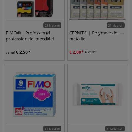
28 kleuren
21 kleuren
FIMO® | Professional
CERNIT® | Polymeerklei —
professionele kneedklei
metallic
€
2,50
€
2,00
vanaf
€
2,99
34 kleuren
6 varianten