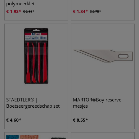
polymeerklei
€
1,93
€
1,84
€
2,88
€
2,75
STAEDTLER® |
MARTOR®Boy reserve
Boetseergereedschap set
mesjes
€
4,60
€
8,55