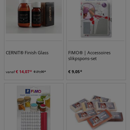
CERNIT® Finish Glass
FIMO® | Accessoires
slikpspons-set
€
14,07
€
9,05
vanaf
€
21,00