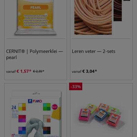
CERNIT® | Polymeerklei —
Leren veter — 2-sets
pearl
€
1,57
€
3,04
vanaf
€
2,35
vanaf
-
33
%