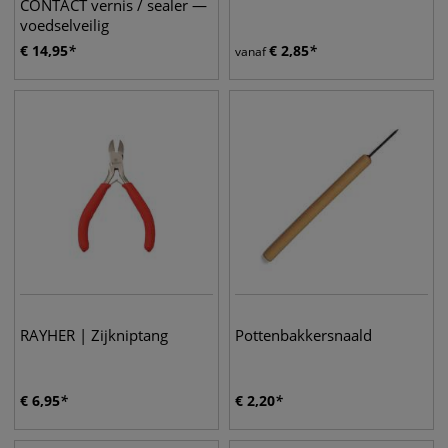
CONTACT vernis / sealer —
voedselveilig
€
14,95
€
2,85
vanaf
RAYHER | Zijkniptang
Pottenbakkersnaald
€
6,95
€
2,20