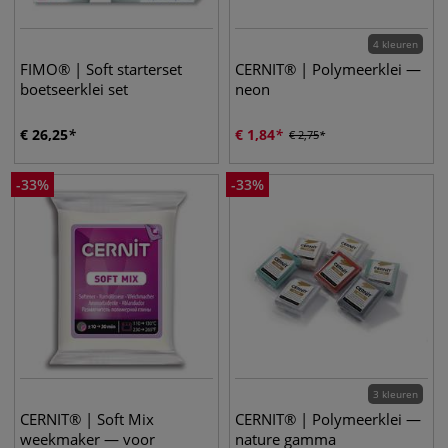
4 kleuren
FIMO® | Soft starterset
CERNIT® | Polymeerklei —
boetseerklei set
neon
€
26,25
€
1,84
€
2,75
-
33
%
-
33
%
3 kleuren
CERNIT® | Soft Mix
CERNIT® | Polymeerklei —
weekmaker — voor
nature gamma