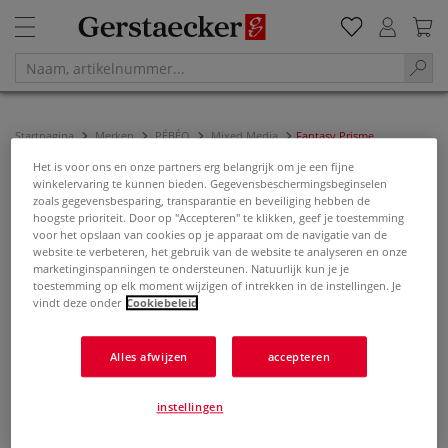
Startpagina
Merken
PÉBÉO
Mixed Media
Fantasy Prisme
Het is voor ons en onze partners erg belangrijk om je een fijne
Fantasy Prisme
winkelervaring te kunnen bieden. Gegevensbeschermingsbeginselen
zoals gegevensbesparing, transparantie en beveiliging hebben de
hoogste prioriteit. Door op "Accepteren" te klikken, geef je toestemming
Filter & sorteren
voor het opslaan van cookies op je apparaat om de navigatie van de
website te verbeteren, het gebruik van de website te analyseren en onze
marketinginspanningen te ondersteunen. Natuurlijk kun je je
toestemming op elk moment wijzigen of intrekken in de instellingen. Je
vindt deze onder
Cookiebeleid
Alles afwijzen
accepteren
instellingen