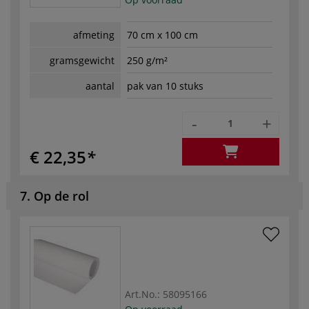
afmeting
70 cm x 100 cm
gramsgewicht
250 g/m²
aantal
pak van 10 stuks
-
+
€ 22,35
7. Op de rol
Art.No.:
58095166