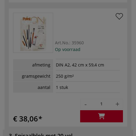
Art.No.:
35960
Op voorraad
afmeting
DIN A2, 42 cm x 59,4 cm
gramsgewicht
250 g/m²
aantal
1 stuk
-
+
€ 38,06
3. Spiraalblok met 20 vel