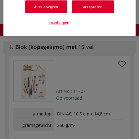
Alles afwijzen
accepteren
instellingen
Product bestellen
1. Blok (kopsgelijmd) met 15 vel
Art.No.:
11727
Op voorraad
afmeting
DIN A6, 10,5 cm x 14,8 cm
gramsgewicht
250 g/m²