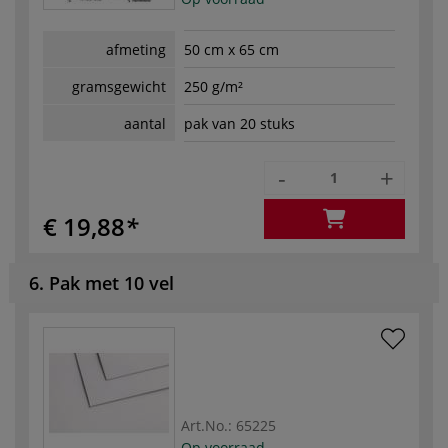
afmeting
50 cm x 65 cm
gramsgewicht
250 g/m²
aantal
pak van 20 stuks
-
+
€ 19,88
6. Pak met 10 vel
Art.No.:
65225
Op voorraad