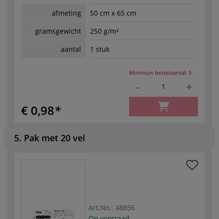
afmeting
50 cm x 65 cm
gramsgewicht
250 g/m²
aantal
1 stuk
Minimum bestelaantal:
5
-
+
€ 0,98
5. Pak met 20 vel
Art.No.:
48856
Op voorraad