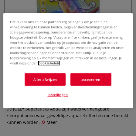
Het is voor ons en onze partners erg belangrijk om je een fijne
winkelervaring te kunnen bieden. Gegevensbeschermingsbeginselen
zoals gegevensbesparing, transparantie en beveiliging hebben de
hoogste prioriteit. Door op "Accepteren" te klikken, geef je toestemming
voor het opslaan van cookies op je apparaat om de navigatie van de
website te verbeteren, het gebruik van de website te analyseren en onze
marketinginspanningen te ondersteunen. Natuurlijk kun je je
toestemming op elk moment wijzigen of intrekken in de instellingen. Je
vindt deze onder
Cookiebeleid
JOLLY Supersticks Aqua
watervermengbare
Alles afwijzen
accepteren
kleurpotloden
instellingen
0 Beoordeling
De JOLLY Supersticks Aqua zijn watervermengbare
kleurpotloden waar geweldige aquarel effecten mee bereikt
kunnen worden.
Meer