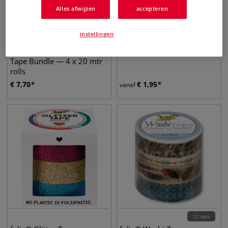
Alles afwijzen
accepteren
instellingen
2 sets
Hahnemühle | Masking
Glitterlijm "Glitter Glue
Tape Bundle — 4 x 20 mtr
rolls
€
7,70
€
1,95
vanaf
12 sets