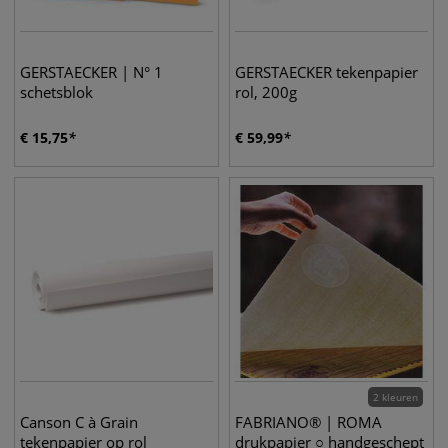
GERSTAECKER | N° 1
GERSTAECKER tekenpapier
schetsblok
rol, 200g
€
15,75
€
59,99
2 kleuren
Canson C à Grain
FABRIANO® | ROMA
tekenpapier op rol
drukpapier ○ handgeschept