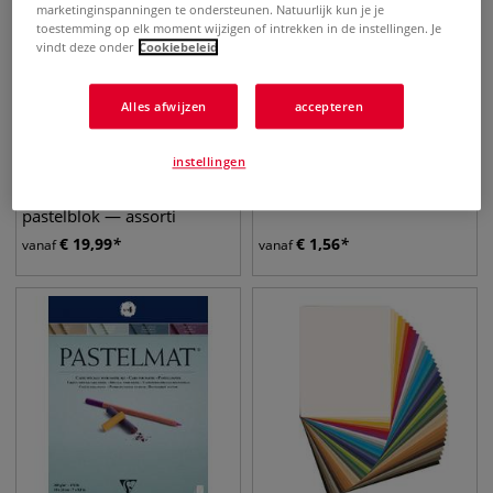
marketinginspanningen te ondersteunen. Natuurlijk kun je je
toestemming op elk moment wijzigen of intrekken in de instellingen. Je
vindt deze onder
Cookiebeleid
Alles afwijzen
accepteren
3 varianten
instellingen
Clairefontaine |
Passe-partout en
PASTELMAT® N°1
pastelkarton, 630 grams
pastelblok — assorti
€
19,99
€
1,56
vanaf
vanaf