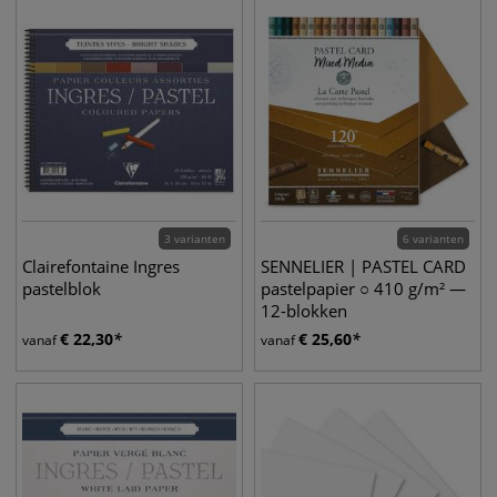
3 varianten
6 varianten
Clairefontaine Ingres
SENNELIER | PASTEL CARD
pastelblok
pastelpapier ○ 410 g/m² —
12-blokken
€
22,30
€
25,60
vanaf
vanaf