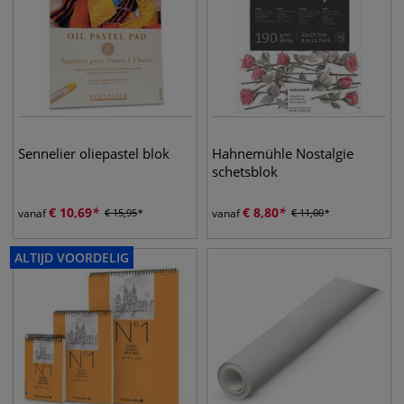
Sennelier oliepastel blok
Hahnemühle Nostalgie
schetsblok
€
10,69
€
8,80
vanaf
€
15,95
vanaf
€
11,00
ALTIJD VOORDELIG