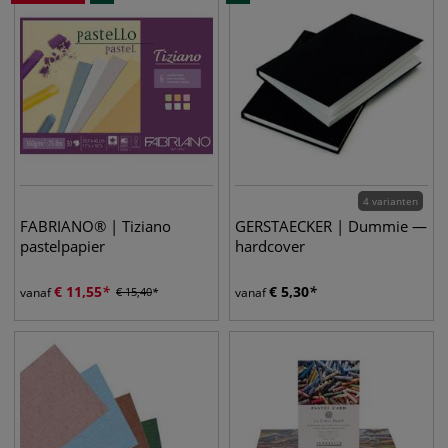
4 varianten
FABRIANO® | Tiziano
GERSTAECKER | Dummie —
pastelpapier
hardcover
€
11,55
€
5,30
vanaf
€
15,40
vanaf