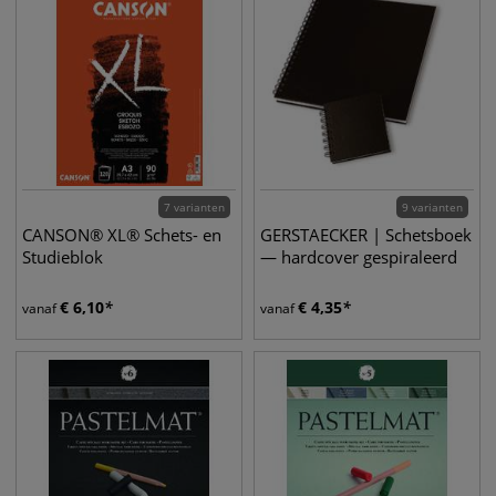
7 varianten
9 varianten
CANSON® XL® Schets- en
GERSTAECKER | Schetsboek
Studieblok
— hardcover gespiraleerd
€
6,10
€
4,35
vanaf
vanaf