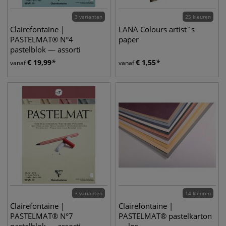
3 varianten
25 kleuren
Clairefontaine |
LANA Colours artist`s
PASTELMAT® N°4
paper
pastelblok — assorti
€
19,99
€
1,55
vanaf
vanaf
3 varianten
14 kleuren
Clairefontaine |
Clairefontaine |
PASTELMAT® N°7
PASTELMAT® pastelkarton