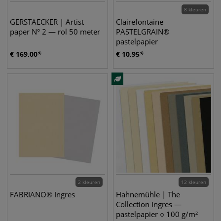
8 kleuren
GERSTAECKER | Artist
Clairefontaine
paper N° 2 — rol 50 meter
PASTELGRAIN®
pastelpapier
€
169,00
€
10,95
2 kleuren
12 kleuren
FABRIANO® Ingres
Hahnemühle | The
Collection Ingres —
pastelpapier ○ 100 g/m²