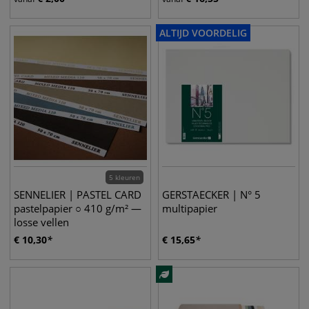
ALTIJD VOORDELIG
5 kleuren
SENNELIER | PASTEL CARD
GERSTAECKER | N° 5
pastelpapier ○ 410 g/m² —
multipapier
losse vellen
€
10,30
€
15,65