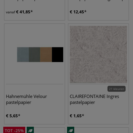
€
41,85
€
12,45
vanaf
21 kleuren
Hahnemühle Velour
CLAIREFONTAINE Ingres
pastelpapier
pastelpapier
€
5,65
€
1,65
TOT
-
25
%