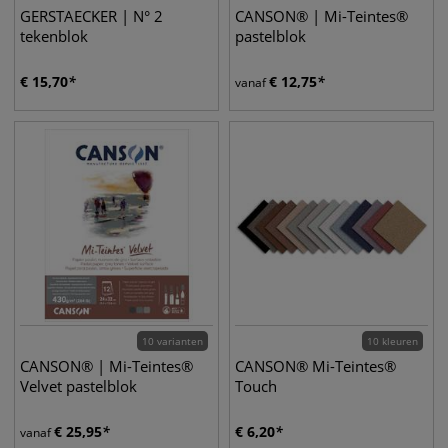
GERSTAECKER | N° 2
CANSON® | Mi-Teintes®
tekenblok
pastelblok
€
15,70
€
12,75
vanaf
10 varianten
10 kleuren
CANSON® | Mi-Teintes®
CANSON® Mi-Teintes®
Velvet pastelblok
Touch
€
25,95
€
6,20
vanaf