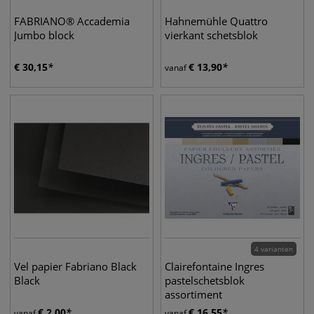
FABRIANO® Accademia
Hahnemühle Quattro
Jumbo block
vierkant schetsblok
€
30,15
€
13,90
vanaf
4 varianten
Vel papier Fabriano Black
Clairefontaine Ingres
Black
pastelschetsblok
assortiment
€
2,00
€
16,55
vanaf
vanaf