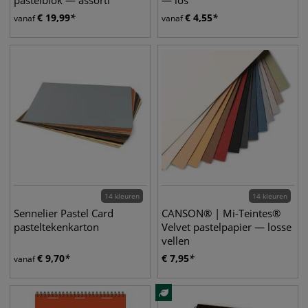
pastelblok — assorti
— los
€
19,99
€
4,55
vanaf
vanaf
14 kleuren
14 kleuren
Sennelier Pastel Card
CANSON® | Mi-Teintes®
pasteltekenkarton
Velvet pastelpapier — losse
vellen
€
9,70
€
7,95
vanaf