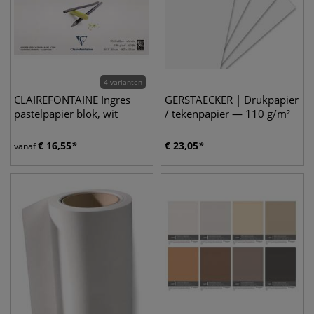
4 varianten
CLAIREFONTAINE Ingres
GERSTAECKER | Drukpapier
pastelpapier blok, wit
/ tekenpapier — 110 g/m²
€
16,55
€
23,05
vanaf