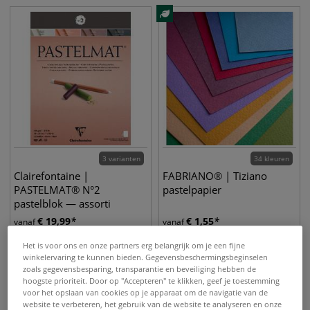
3 varianten
34 kleuren
Clairefontaine |
FABRIANO® | Tiziano
PASTELMAT® N°2
pastelpapier
pastelblok — assorti
€
19,99
€
1,55
vanaf
vanaf
Het is voor ons en onze partners erg belangrijk om je een fijne
winkelervaring te kunnen bieden. Gegevensbeschermingsbeginselen
zoals gegevensbesparing, transparantie en beveiliging hebben de
hoogste prioriteit. Door op "Accepteren" te klikken, geef je toestemming
voor het opslaan van cookies op je apparaat om de navigatie van de
website te verbeteren, het gebruik van de website te analyseren en onze