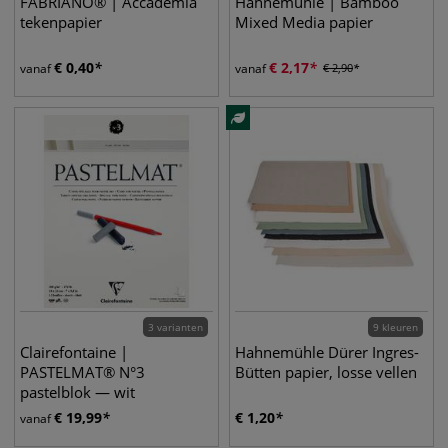
FABRIANO® | Accademia
Hahnemühle | Bamboo
tekenpapier
Mixed Media papier
€
0,40
€
2,17
vanaf
vanaf
€
2,90
3 varianten
9 kleuren
Clairefontaine |
Hahnemühle Dürer Ingres-
PASTELMAT® N°3
Bütten papier, losse vellen
pastelblok — wit
€
19,99
€
1,20
vanaf