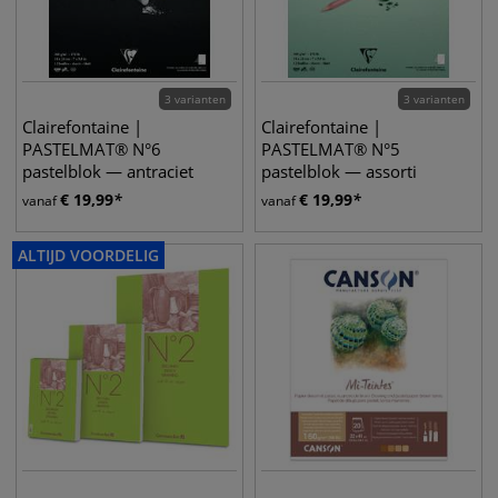
3 varianten
3 varianten
Clairefontaine |
Clairefontaine |
PASTELMAT® N°6
PASTELMAT® N°5
pastelblok — antraciet
pastelblok — assorti
€
19,99
€
19,99
vanaf
vanaf
ALTIJD VOORDELIG