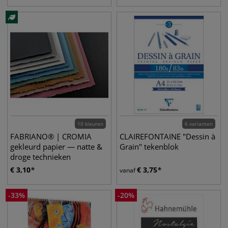
10 kleuren
6 varianten
FABRIANO® | CROMIA
CLAIREFONTAINE "Dessin à
gekleurd papier — natte &
Grain" tekenblok
droge technieken
€
3,10
€
3,75
vanaf
-
33
%
-
20
%