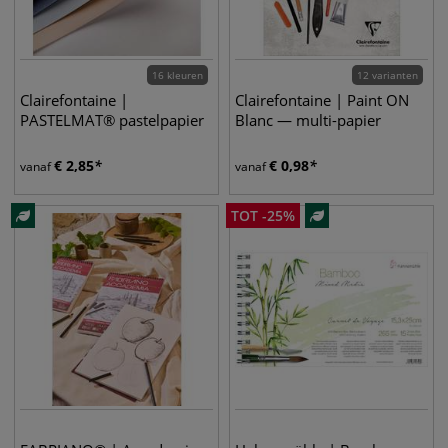
16 kleuren
12 varianten
Clairefontaine |
Clairefontaine | Paint ON
PASTELMAT® pastelpapier
Blanc — multi-papier
€
2,85
€
0,98
vanaf
vanaf
TOT
-
25
%