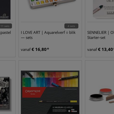
11 sets
4 sets
pastel
I LOVE ART | Aquarelverf ○ blik
SENNELIER | Ol
— sets
Starter-set
€
16,80
€
13,40
vanaf
vanaf