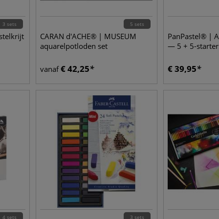
3 sets
5 sets
telkrijt
CARAN d'ACHE® | MUSEUM
PanPastel® | A
aquarelpotloden set
— 5 + 5-starter
€
42,25
€
39,95
vanaf
4 sets
3 sets