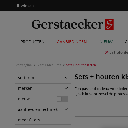
winkels
PRODUCTEN
AANBIEDINGEN
NIEUW
A
actiefolde
Startpagina
Verf + Mediums
Sets + houten kisten
Sets + houten ki
sorteren
merken
Een passend cadeau voor ieder
geschikt voor zowel de professi
nieuw
aanbevolen techniek
meer filters