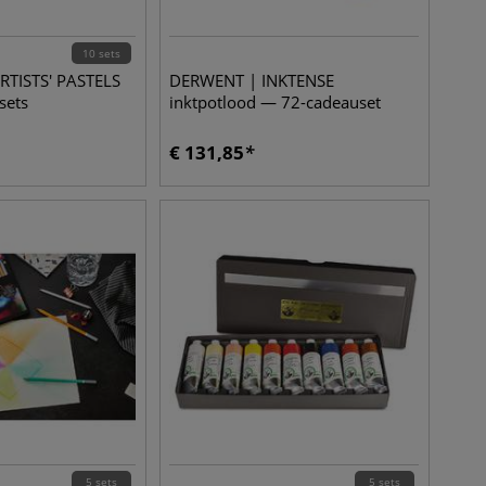
10 sets
RTISTS' PASTELS
DERWENT | INKTENSE
sets
inktpotlood — 72-cadeauset
€
131,85
5 sets
5 sets