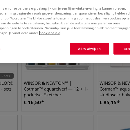
ons en onze partners erg belangrijk om je een fijne winkelervaring te kunnen bieden.
chermingsbeginselen zoals gegevensbesparing, transparantie en beveiliging hebben 
Door op "Accepteren" te klikken, geef je toestemming voor het opslaan van cookies op j
 van de website te verbeteren, het gebruik van de website te analyseren en onze
spanningen te ondersteunen. Natuurlijk kun je je toestemming op elk moment wijzigen
lingen. Je vindt deze onder
Cookiebeleid
n
Alles afwijzen
acc
5 sets
COLOR®
WINSOR & NEWTON™ |
WINSOR & NE
 - sets
Cotman™ aquarelverf — 12 + 1-
Cotman™ aquar
pocketset Sketcher
studioset • hal
€
16,50
€
85,15