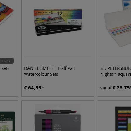
5 sets
 sets
DANIEL SMITH | Half Pan
ST. PETERSBUR
Watercolour Sets
Nights™ aquare
€
64,55
€
26,75
vanaf