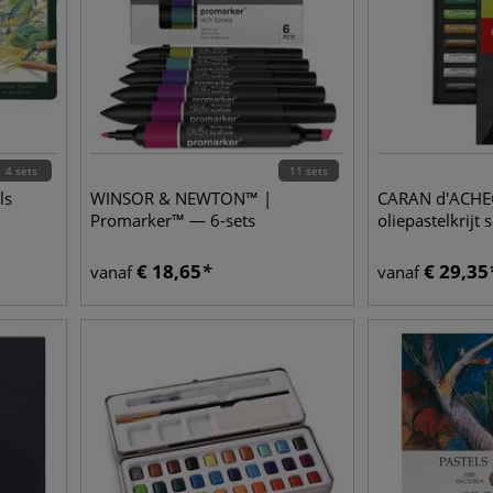
4 sets
11 sets
ls
WINSOR & NEWTON™ |
CARAN d'ACHE®
Promarker™ — 6-sets
oliepastelkrijt s
€
18,65
€
29,35
vanaf
vanaf