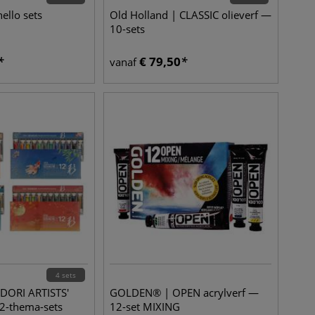
ello sets
Old Holland | CLASSIC olieverf —
10-sets
€
79,50
vanaf
4 sets
DORI ARTISTS'
GOLDEN® | OPEN acrylverf —
-thema-sets
12-set MIXING