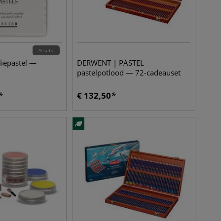
9 sets
iepastel —
DERWENT | PASTEL
pastelpotlood — 72-cadeauset
€
132,50