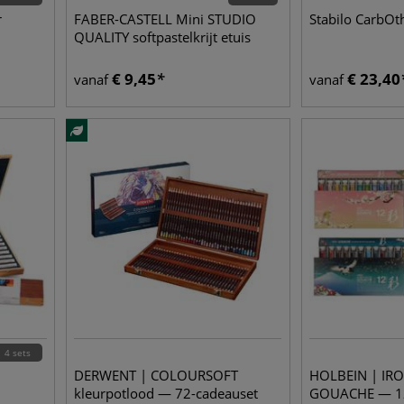
r
FABER-CASTELL Mini STUDIO
Stabilo CarbOth
QUALITY softpastelkrijt etuis
€
9,45
€
23,40
vanaf
vanaf
4 sets
DERWENT | COLOURSOFT
HOLBEIN | IRO
kleurpotlood — 72-cadeauset
GOUACHE — 12