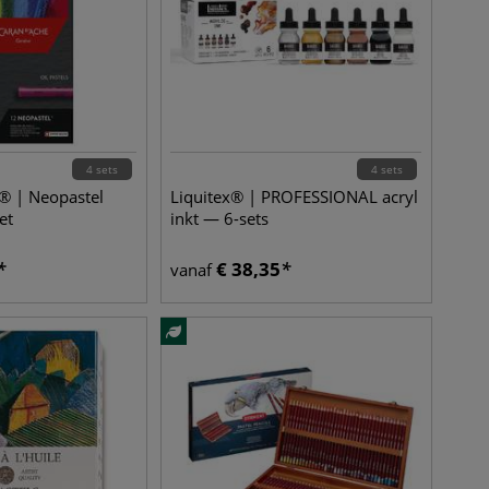
4 sets
4 sets
 | Neopastel
Liquitex® | PROFESSIONAL acryl
et
inkt — 6-sets
€
38,35
vanaf