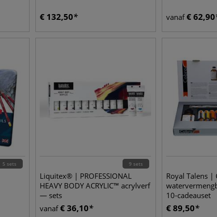
€
132,50
€
62,90
vanaf
5 sets
9 sets
Liquitex® | PROFESSIONAL
Royal Talens | 
HEAVY BODY ACRYLIC™ acrylverf
watervermengb
— sets
10-cadeauset
€
36,10
€
89,50
vanaf