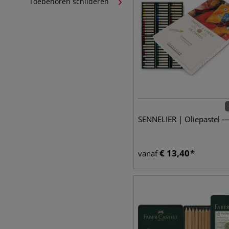
Toebehoren schilderen
SENNELIER | Oliepastel —
€
13,40
vanaf