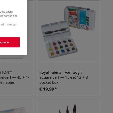
de hoogste
e apparaat om
 of intrekken
epteren
WTON™ |
Royal Talens | van Gogh
elverf — 45 + 1-
aquarelverf — 15-set 12 + 3
ve napjes
pocket box
€
19,99