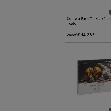
Conté à Paris™ | Carré pas
- sets
€
14,25
vanaf