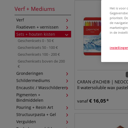
Verf + Mediums
Het is voor 
Gegevensbes
prioriteit. 
Verf
de navigatie
Fixatieven + vernissen
marketingin
in de instel
Sets + houten kisten
Geschenksets 0 - 50 €
Geschenksets 50 - 100 €
instellinge
Geschenksets 100 - 200 €
Geschenksets boven de 200
€
Gronderingen
Schildermediums
CARAN d'ACHE® | NEO
II watersoluble wax pastel
Encaustic / Wasschilderen
Pigmenten +
Bindmiddelen
€
16,05
vanaf
Pouring + Resin Art
Structuurpasta + Gel
Vergulden