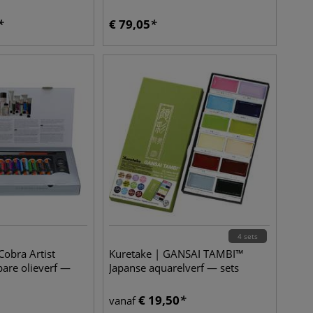
€
79,05
4 sets
Cobra Artist
Kuretake | GANSAI TAMBI™
are olieverf —
Japanse aquarelverf — sets
€
19,50
vanaf