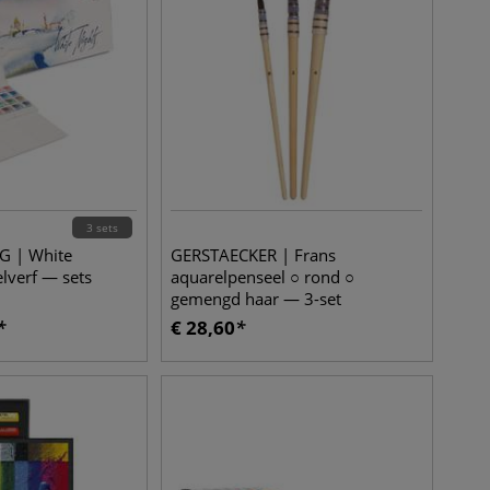
3 sets
G | White
GERSTAECKER | Frans
lverf — sets
aquarelpenseel ○ rond ○
gemengd haar — 3-set
€
28,60