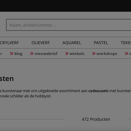
CRYLVERF
OLIEVERF
AQUAREL
PASTEL
TEK
r
blog
nieuwsbrief
winkels
workshops
sten
e kunstenaar met ons uitgebreide assortiment aan
cadeausets
met kunstena
onele schilder als de hobbyist.
472
Producten