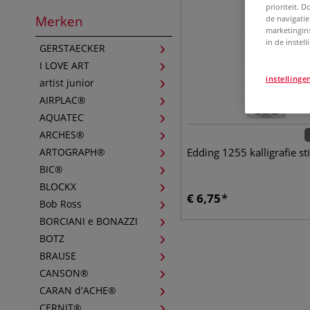
prioriteit. 
Merken
de navigatie
marketingin
in de instel
GERSTAECKER
I LOVE ART
instellinge
artist junior
AIRPLAC®
AQUATEC
ARCHES®
ARTOGRAPH®
Edding 1255 kalligrafie sti
BIC®
BLOCKX
€
6,75
Bob Ross
BORCIANI e BONAZZI
BOTZ
BRAUSE
CANSON®
CARAN d'ACHE®
CERNIT®