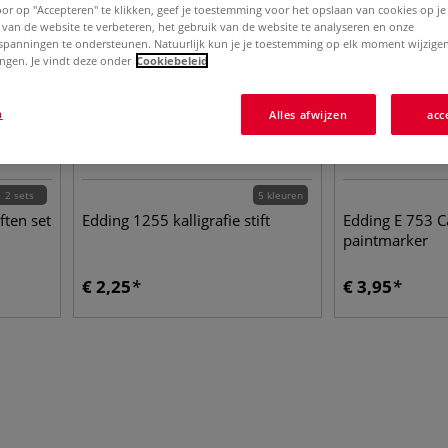
Door op "Accepteren" te klikken, geef je toestemming voor het opslaan van cookies op j
 van de website te verbeteren, het gebruik van de website te analyseren en onze
spanningen te ondersteunen. Natuurlijk kun je je toestemming op elk moment wijzigen
lingen. Je vindt deze onder
Cookiebeleid
n
Alles afwijzen
acc
2 sets
5 kleuren
ften set
Edding 1255 kalligrafie stift
Edding E 753 C
paintmarker
€
2,25
€
3,95