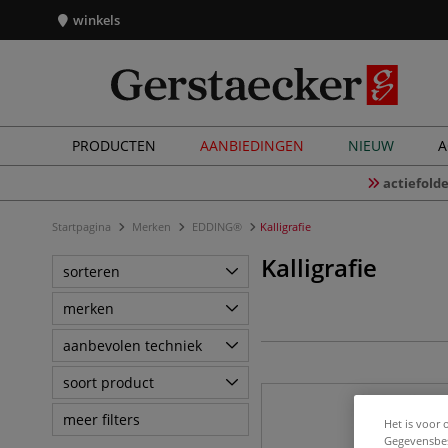
winkels
PRODUCTEN
AANBIEDINGEN
NIEUW
A
actiefolde
Startpagina
Merken
EDDING®
Kalligrafie
Kalligrafie
sorteren
merken
aanbevolen techniek
soort product
meer filters
Het is voor 
Gegevensbes