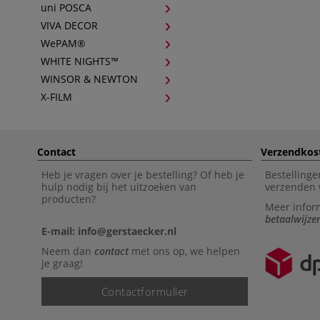
uni POSCA
VIVA DECOR
WePAM®
WHITE NIGHTS™
WINSOR & NEWTON
X-FILM
Contact
Verzendkos
Heb je vragen over je bestelling? Of heb je
Bestellinge
hulp nodig bij het uitzoeken van
verzenden 
producten?
Meer infor
betaalwijze
E-mail: info@gerstaecker.nl
Neem dan
contact
met ons op, we helpen
je graag!
Contactformulier