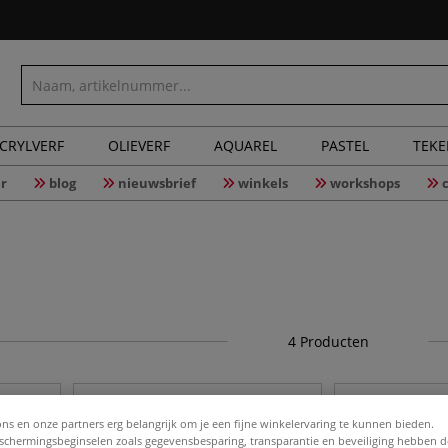
CRYLVERF
OLIEVERF
AQUAREL
PASTEL
TEK
r
blog
nieuwsbrief
winkels
workshops
4
Producten
ons en onze partners erg belangrijk om je een fijne winkelervaring te kunnen bieden.
chermingsbeginselen zoals gegevensbesparing, transparantie en beveiliging hebben 