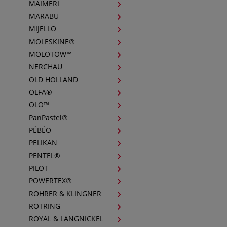
MAIMERI
MARABU
MIJELLO
MOLESKINE®
MOLOTOW™
NERCHAU
OLD HOLLAND
OLFA®
OLO™
PanPastel®
PÉBÉO
PELIKAN
PENTEL®
PILOT
POWERTEX®
ROHRER & KLINGNER
ROTRING
ROYAL & LANGNICKEL