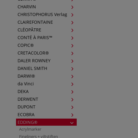
CHARVIN
CHRISTOPHORUS Verlag
CLAIREFONTAINE
CLÉOPÂTRE
CONTÉ À PARIS™
COPIC®
CRETACOLOR®
DALER ROWNEY
DANIEL SMITH
DARWI®
da Vinci
DEKA
DERWENT
DUPONT
ECOBRA
EDDING®
Acrylmarker
Fineliners + viltstiften