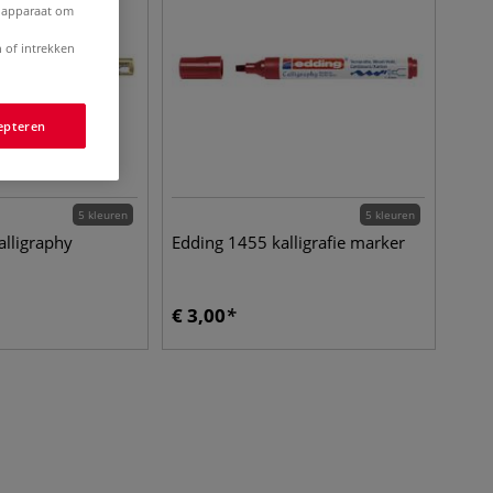
e apparaat om
 of intrekken
epteren
5 kleuren
5 kleuren
alligraphy
Edding 1455 kalligrafie marker
€
3,00