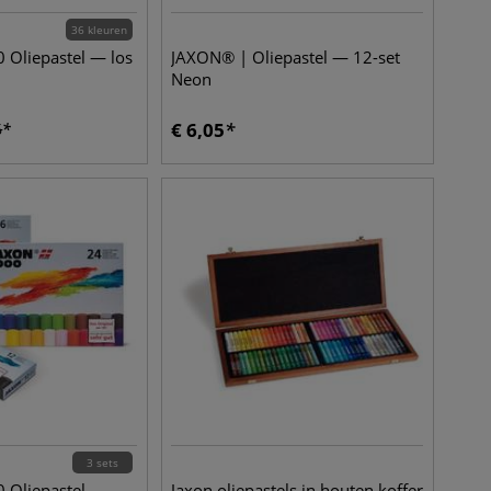
36 kleuren
 Oliepastel — los
JAXON® | Oliepastel — 12-set
Neon
€
6,05
6
3 sets
 Oliepastel —
Jaxon oliepastels in houten koffer