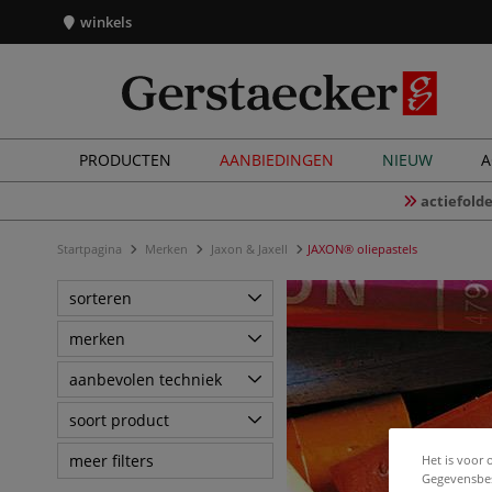
winkels
PRODUCTEN
AANBIEDINGEN
NIEUW
A
actiefolde
Startpagina
Merken
Jaxon & Jaxell
JAXON® oliepastels
sorteren
merken
aanbevolen techniek
soort product
meer filters
Het is voor 
Gegevensbes