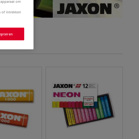
e apparaat om
 of intrekken
epteren