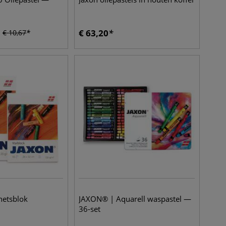
€
63,20
€
10,67
hetsblok
JAXON® | Aquarell waspastel —
36-set