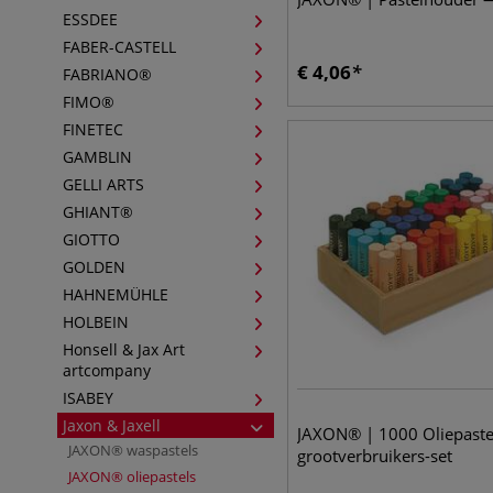
ESSDEE
FABER-CASTELL
€
4,06
FABRIANO®
FIMO®
FINETEC
GAMBLIN
GELLI ARTS
GHIANT®
GIOTTO
GOLDEN
HAHNEMÜHLE
HOLBEIN
Honsell & Jax Art
artcompany
ISABEY
Jaxon & Jaxell
JAXON® | 1000 Oliepast
JAXON® waspastels
grootverbruikers-set
JAXON® oliepastels