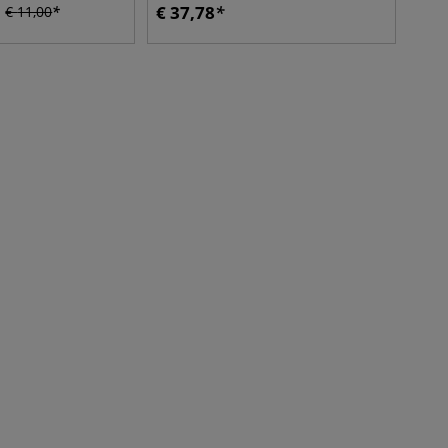
€
37,78
€
11,00