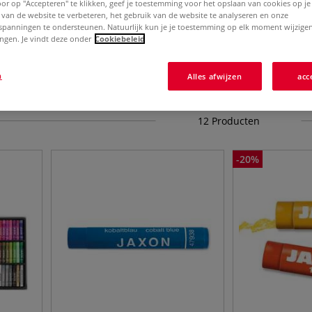
Door op "Accepteren" te klikken, geef je toestemming voor het opslaan van cookies op j
 van de website te verbeteren, het gebruik van de website te analyseren en onze
spanningen te ondersteunen. Natuurlijk kun je je toestemming op elk moment wijzigen
lingen. Je vindt deze onder
Cookiebeleid
tels
n
Alles afwijzen
acc
12
Producten
-
20
%