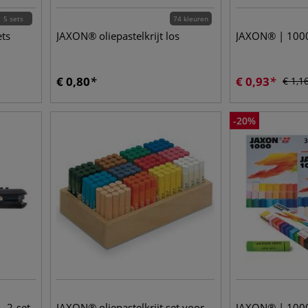
5 sets
74 kleuren
ts
JAXON® oliepastelkrijt los
JAXON® | 1000
€
0,80
€
0,93
€
1,1
-
20
%
 2-set
JAXON® oliepastelkrijt set voor
JAXON® | 1000