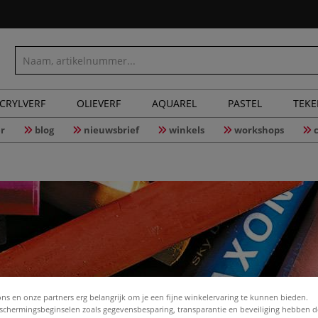
CRYLVERF
OLIEVERF
AQUAREL
PASTEL
TEK
r
blog
nieuwsbrief
winkels
workshops
ons en onze partners erg belangrijk om je een fijne winkelervaring te kunnen bieden.
chermingsbeginselen zoals gegevensbesparing, transparantie en beveiliging hebben 