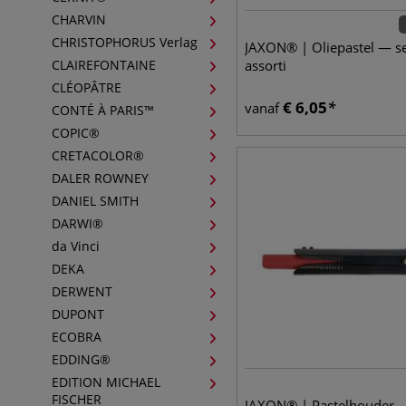
CHARVIN
CHRISTOPHORUS Verlag
JAXON® | Oliepastel — se
CLAIREFONTAINE
assorti
CLÉOPÂTRE
€
6,05
vanaf
CONTÉ À PARIS™
COPIC®
CRETACOLOR®
DALER ROWNEY
DANIEL SMITH
DARWI®
da Vinci
DEKA
DERWENT
DUPONT
ECOBRA
EDDING®
EDITION MICHAEL
FISCHER
JAXON® | Pastelhouder —