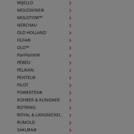
MIJELLO
MOLESKINE®
MOLOTOW™
NERCHAU
OLD HOLLAND
OLFA®
OLO™
PanPastel®
PÉBÉO
PELIKAN
PENTEL®
PILOT
POWERTEX®
ROHRER & KLINGNER
ROTRING
ROYAL & LANGNICKEL
RUMOLD
SAKURA®