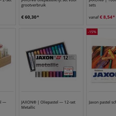
grootverbruik
sets
€
60,30
€
8,54
vanaf
-
15
%
el —
JAXON® | Oliepastel — 12-set
Jaxon pastel sc
Metallic