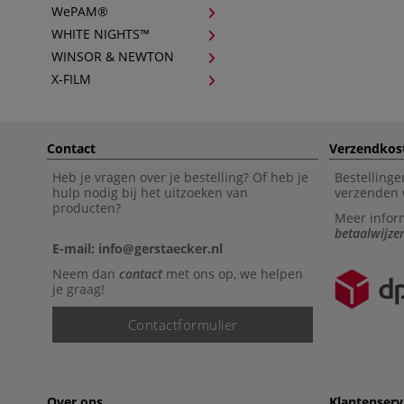
WePAM®
WHITE NIGHTS™
WINSOR & NEWTON
X-FILM
Contact
Verzendkos
Heb je vragen over je bestelling? Of heb je
Bestellinge
hulp nodig bij het uitzoeken van
verzenden 
producten?
Meer infor
betaalwijze
E-mail: info@gerstaecker.nl
Neem dan
contact
met ons op, we helpen
je graag!
Contactformulier
Over ons
Klantenserv