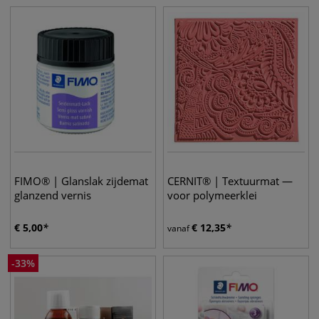
FIMO® | Glanslak zijdemat
CERNIT® | Textuurmat —
glanzend vernis
voor polymeerklei
€
5,00
€
12,35
vanaf
-
33
%