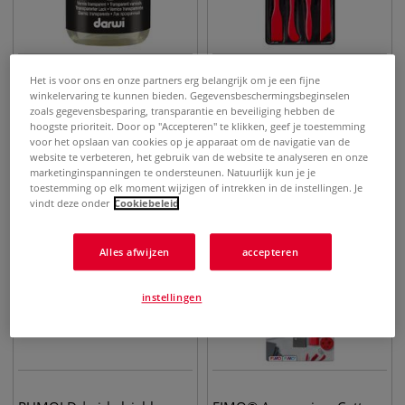
Het is voor ons en onze partners erg belangrijk om je een fijne
DARWI® | VERNIS
STAEDTLER® |
winkelervaring te kunnen bieden. Gegevensbeschermingsbeginselen
transparant — flesje
Boetseergereedschap set
zoals gegevensbesparing, transparantie en beveiliging hebben de
hoogste prioriteit. Door op "Accepteren" te klikken, geef je toestemming
voor het opslaan van cookies op je apparaat om de navigatie van de
€
5,15
€
4,60
vanaf
website te verbeteren, het gebruik van de website te analyseren en onze
marketinginspanningen te ondersteunen. Natuurlijk kun je je
toestemming op elk moment wijzigen of intrekken in de instellingen. Je
vindt deze onder
Cookiebeleid
Alles afwijzen
accepteren
instellingen