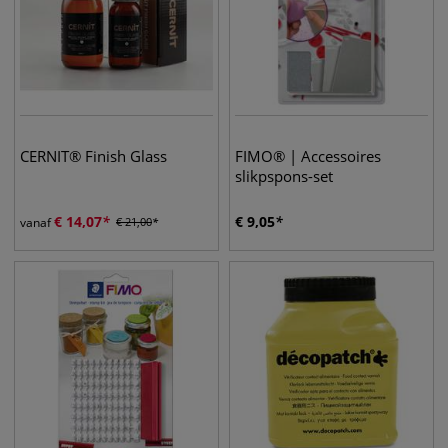
CERNIT® Finish Glass
FIMO® | Accessoires
slikpspons-set
€
14,07
€
9,05
vanaf
€
21,00