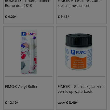
RUMOLD | cirkelsjablonen
FIMO® Accessoires Cutter
Rumo duo 2810
klei snijmessen set
€
4,20
€
9,45
FIMO® Acryl Roller
FIMO® | Glanslak glanzend
vernis op waterbasis
€
12,10
€
3,40
vanaf