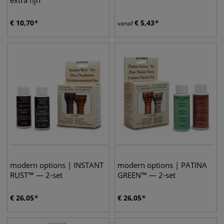
extra fijn
€
10,70
€
5,43
vanaf
modern options | INSTANT
modern options | PATINA
RUST™ — 2-set
GREEN™ — 2-set
€
26,05
€
26,05