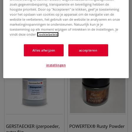
zoals gegevensbesparing, transparantie en beveiliging hebben de
hoogste prioriteit. Door op "Accepteren" te klikken, geef je toestemming
voor het opslaan van cookies op je apparaat om de navigatie van de
website te verbeteren, het gebruik van de website te analyseren en onze
modern options |
modern options | PATINA
marketinginspanningen te ondersteunen. Natuurlijk kun je je
METALLIC base coat™
top coat™
toestemming op elk moment wijzigen of intrekken in de instellingen. Je
vindt deze onder
Cookiebeleid
€
20,80
€
14,15
vanaf
vanaf
Alles afwijzen
accepteren
instellingen
GERSTAECKER ijzerpoeder,
POWERTEX® Rusty Powder