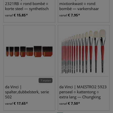
2321RB ○ rond bombé ○
mixtionkwast ○ rond
korte steel — synthetisch
bombé — varkenshaar
haar
€
15,85
€
7,95
vanaf
vanaf
7 maten
da Vinci |
da Vinci | MAESTRO2 5923
spalter,dubbelsterk, serie
penseel ○ kattentong ○
502
extra lang — Chungking
varkenshaar
€
17,65
€
7,50
vanaf
vanaf