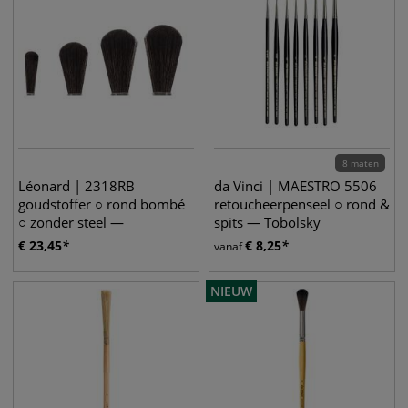
8 maten
Léonard | 2318RB
da Vinci | MAESTRO 5506
goudstoffer ○ rond bombé
retoucheerpenseel ○ rond &
○ zonder steel —
spits — Tobolsky
synthetisch haar
roodmarterhaar
€
23,45
€
8,25
vanaf
NIEUW