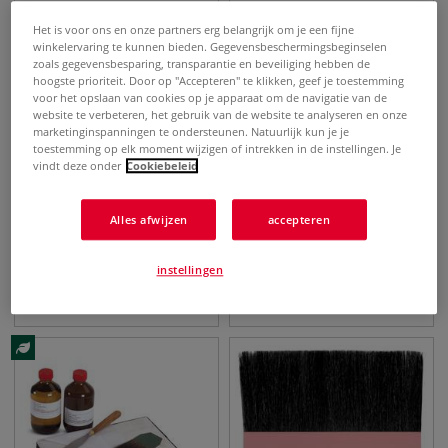
Het is voor ons en onze partners erg belangrijk om je een fijne
winkelervaring te kunnen bieden. Gegevensbeschermingsbeginselen
zoals gegevensbesparing, transparantie en beveiliging hebben de
hoogste prioriteit. Door op "Accepteren" te klikken, geef je toestemming
voor het opslaan van cookies op je apparaat om de navigatie van de
website te verbeteren, het gebruik van de website te analyseren en onze
marketinginspanningen te ondersteunen. Natuurlijk kun je je
toestemming op elk moment wijzigen of intrekken in de instellingen. Je
vindt deze onder
Cookiebeleid
9 maten
6 maten
Alles afwijzen
accepteren
da Vinci | penseel, serie
da Vinci | 403
1105, spits, voor grafische
waaierpenseel varkenshaar
tekeningen
instellingen
€
9,80
€
9,50
vanaf
vanaf