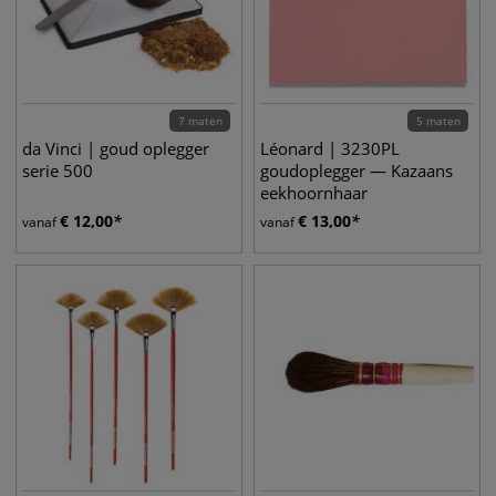
7 maten
5 maten
da Vinci | goud oplegger
Léonard | 3230PL
serie 500
goudoplegger — Kazaans
eekhoornhaar
€
12,00
€
13,00
vanaf
vanaf