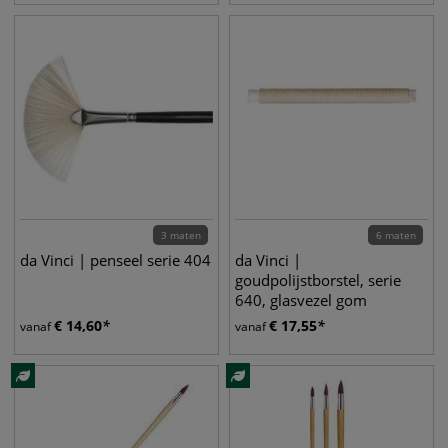
3 maten
6 maten
da Vinci | penseel serie 404
da Vinci |
goudpolijstborstel, serie
640, glasvezel gom
€
14,60
€
17,55
vanaf
vanaf