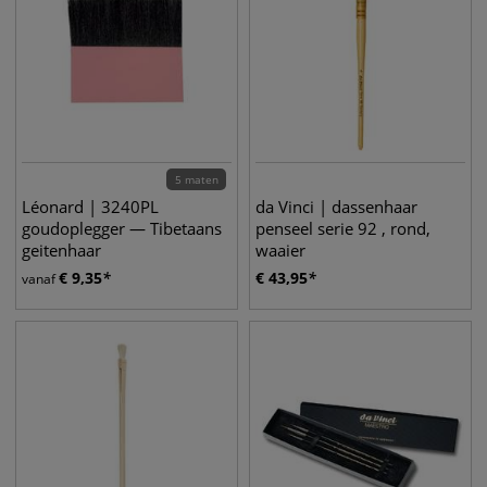
5 maten
Léonard | 3240PL
da Vinci | dassenhaar
goudoplegger — Tibetaans
penseel serie 92 , rond,
geitenhaar
waaier
€
9,35
€
43,95
vanaf