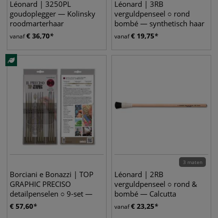
Léonard | 3250PL
Léonard | 3RB
goudoplegger — Kolinsky
verguldpenseel ○ rond
roodmarterhaar
bombé — synthetisch haar
€
36,70
€
19,75
vanaf
vanaf
3 maten
Borciani e Bonazzi | TOP
Léonard | 2RB
GRAPHIC PRECISO
verguldpenseel ○ rond &
detailpenselen ○ 9-set —
bombé — Calcutta
synthetisch haar
everzwijnhaar
€
57,60
€
23,25
vanaf