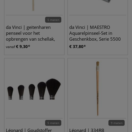
5 maten
da Vinci | geitenharen
da Vinci | MAESTRO
penseel voor het
Aquarelpinseel-Set in
opbrengen van schellak,
Geschenkbox, Serie 5500
serie 11245
€
9,30
€
37,80
vanaf
5 maten
9 maten
Léonard | Goudstoffer
Léonard | 334RB