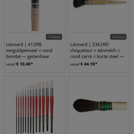
7 maten
4 maten
Léonard | 412RB
Léonard | 2362RD
verguldpenseel ○ rond
chiqueteur ○ éénméch ○
bombé — geitenhaar
rond carré ○ korte steel —
synthetisch haar
€
10,40
€
44,10
vanaf
vanaf