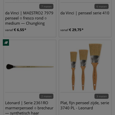
7 maten
6 maten
da Vinci | MAESTRO2 7979
da Vinci | penseel serie 410
penseel ○ fresco rond ○
medium — Chungking
varkenshaar
€
6,55
€
29,75
vanaf
vanaf
2 maten
3 maten
Léonard | Serie 2361RO
Plat, fijn penseel zijde, serie
marmerpenseel ○ brecheur
3740 PL - Leonard
— synthetisch haar