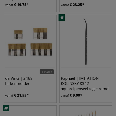
€
19,75
€
23,25
vanaf
vanaf
4 maten
da Vinci | 2468
Raphaël | IMITATION
birkenmolder
KOLINSKY 8342
aquarelpenseel ○ gekromd
rond — synthetisch haar
€
21,55
€
9,00
vanaf
vanaf