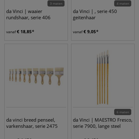
3 maten
4 maten
da Vinci | waaier
da Vinci | , serie 450
rundshaar, serie 406
geitenhaar
€
18,85
€
9,05
vanaf
vanaf
6 maten
da vinci breed penseel,
da Vinci | MAESTRO Fresco,
varkenshaar, serie 2475
serie 7900, lange steel