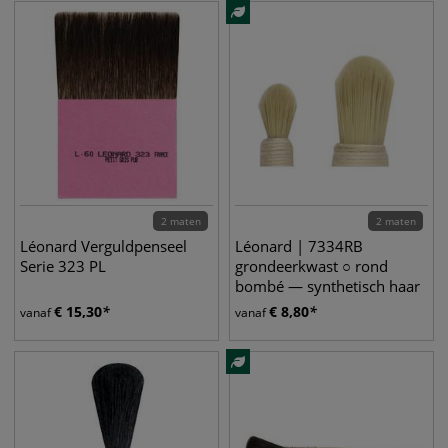
2 maten
2 maten
Léonard Verguldpenseel
Léonard | 7334RB
Serie 323 PL
grondeerkwast ○ rond
bombé — synthetisch haar
€
15,30
€
8,80
vanaf
vanaf