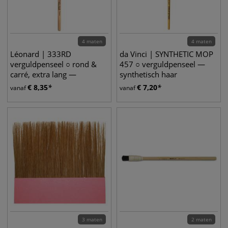
4 maten
4 maten
Léonard | 333RD
da Vinci | SYNTHETIC MOP
verguldpenseel ○ rond &
457 ○ verguldpenseel —
carré, extra lang —
synthetisch haar
varkenshaar
€
8,35
€
7,20
vanaf
vanaf
3 maten
2 maten