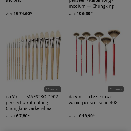
99, plat
penseel ○ kattentong ○
medium — Chungking
varkenshaar
€
74,60
€
6,30
vanaf
vanaf
10 maten
7 maten
da Vinci | MAESTRO 7902
da Vinci | dassenhaar
penseel ○ kattentong —
waaierpenseel serie 408
Chungking varkenshaar
€
7,80
€
18,90
vanaf
vanaf