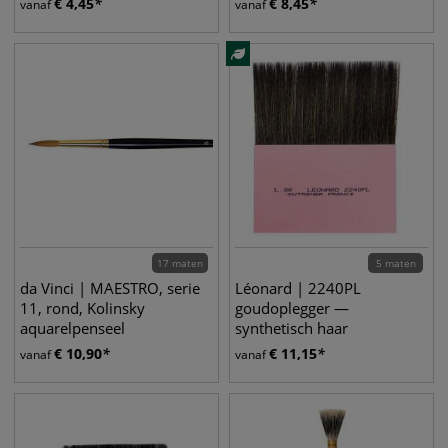
€
4,45
€
8,45
vanaf
vanaf
17 maten
5 maten
da Vinci | MAESTRO, serie
Léonard | 2240PL
11, rond, Kolinsky
goudoplegger —
aquarelpenseel
synthetisch haar
€
10,90
€
11,15
vanaf
vanaf