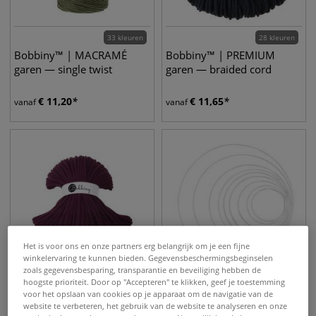
33 kleuren
28 kleuren
Bobbiny™ | MACRAMÉ
Bobbiny™ | PREMIUM
garen — single twist
garen — braided cord
€
11,20
€
11,65
vanaf
vanaf
Het is voor ons en onze partners erg belangrijk om je een fijne
winkelervaring te kunnen bieden. Gegevensbeschermingsbeginselen
zoals gegevensbesparing, transparantie en beveiliging hebben de
hoogste prioriteit. Door op "Accepteren" te klikken, geef je toestemming
4 kleuren
voor het opslaan van cookies op je apparaat om de navigatie van de
Bobbiny™ | JUMBO garen
GLOREX | Ring — metaal
website te verbeteren, het gebruik van de website te analyseren en onze