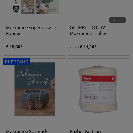
6 kleuren
Makramee super easy in
GLOREX | TOUW
Runden
Makramee - rollen
€
18,00
€
11,50
vanaf
DUITSTALIG
Makramee Schmuck -
Rayher Kettgarn,