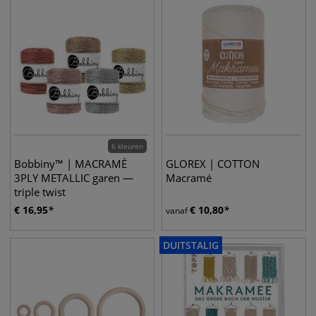
6 kleuren
Bobbiny™ | MACRAMÉ
GLOREX | COTTON
3PLY METALLIC garen —
Macramé
triple twist
€
16,95
€
10,80
vanaf
DUITSTALIG