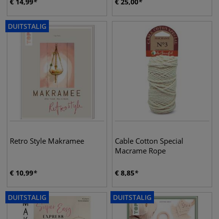
€
14,99
€
25,00
DUITSTALIG
Retro Style Makramee
Cable Cotton Special
Macrame Rope
€
10,99
€
8,85
DUITSTALIG
DUITSTALIG