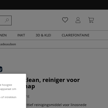
ENEN
INKT
3D & KLEI
CLAIREFONTAINE
cadeaubon
E LINO clean, reiniger voor
 gereedschap
de hoogste
e apparaat om
0 Beoordeling
 of intrekken
n handig en effecttief reinigingsmiddel voor linosnede