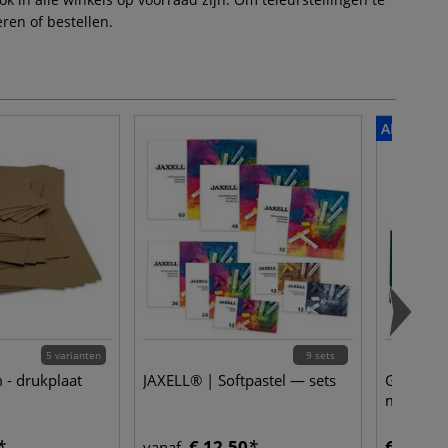
ren of bestellen.
ALTIJD V
5 varianten
9 sets
- drukplaat
JAXELL® | Softpastel — sets
GERSTAE
multiblo
€ 12,50
€ 16,75
vanaf