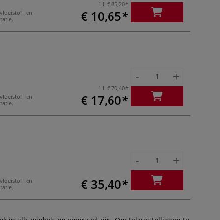
1 l:
€ 85,20
€ 10,65
loeistof en
tatie.
-
+
1 l:
€ 70,40
€ 17,60
loeistof en
tatie.
-
+
€ 35,40
loeistof en
tatie.
 in alle winkels op voorraad zijn. Om teleurstellingen te