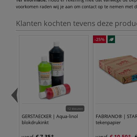
voorkomen raden wij je aan om contact op te nemen met de 
Klanten kochten tevens deze produ
-25%
12 kleuren
GERSTAECKER | Aqua-linol
FABRIANO® | STA
blokdrukinkt
tekenpapier
€ 7,35
€ 10,50
€
vanaf
vanaf