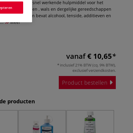
Dit speciale en snel werkende hulpmiddel voor het
epteren
 linosnede gutsen , wals en dergelijke gereedschappen
e consistentie en bevat alcohool, tenside, additieven en
..
Meer
vanaf
€ 10,65
inclusief 21% BTW (cq. 9% BTW),
exclusief
verzendkosten
.
Product bestellen
de producten