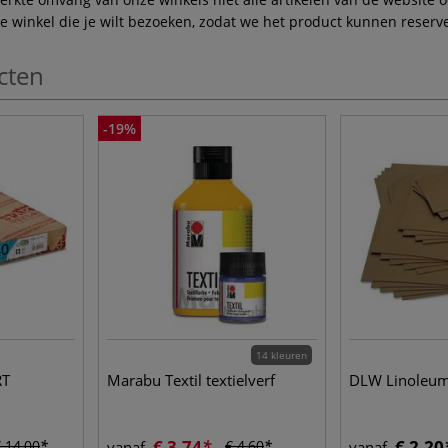
winkel die je wilt bezoeken, zodat we het product kunnen reserve
cten
-19%
14 kleuren
RT
Marabu Textil textielverf
DLW Linoleum 
€ 3,74
€ 2,20
 14,00
€ 4,60
vanaf
vanaf