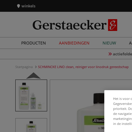
winkels
PRODUCTEN
AANBIEDINGEN
NIEUW
A
actiefolde
Startpagina
SCHMINCKE LINO clean, reiniger voor linodruk gereedschap
Het is voor 
Gegevensbes
prioriteit. 
de navigatie
marketingin
in de instel