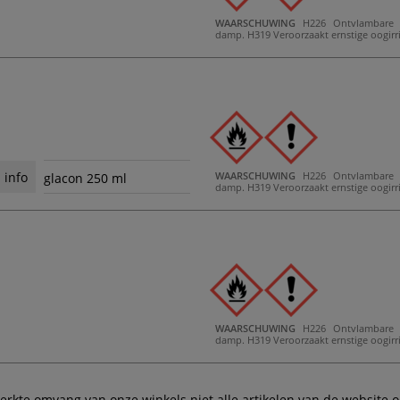
WAARSCHUWING
H226 Ontvlambare v
damp.
H319 Veroorzaakt ernstige oogirri
WAARSCHUWING
H226 Ontvlambare v
 info
glacon 250 ml
damp.
H319 Veroorzaakt ernstige oogirri
WAARSCHUWING
H226 Ontvlambare v
damp.
H319 Veroorzaakt ernstige oogirri
te omvang van onze winkels niet alle artikelen van de website ook