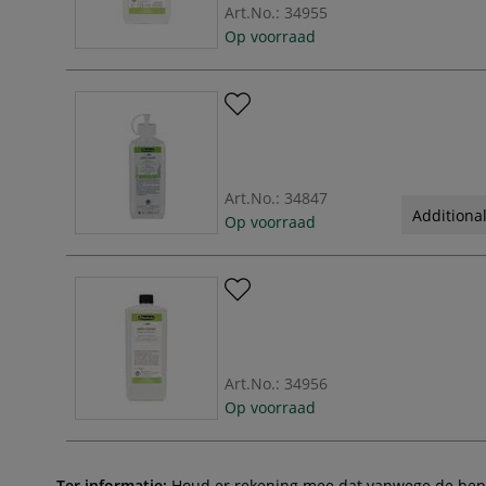
Art.No.:
34955
Op voorraad
Art.No.:
34847
Additional
Op voorraad
Art.No.:
34956
Op voorraad
Ter informatie:
Houd er rekening mee dat vanwege de beperk