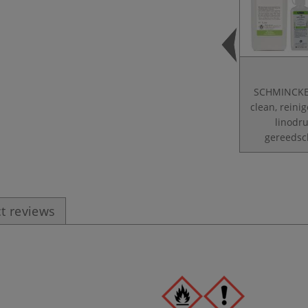
SCHMINCKE
clean, reinig
linodr
gereeds
t reviews