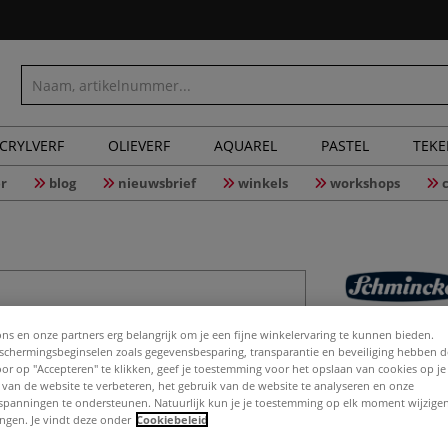
CRYLVERF
OLIEVERF
AQUAREL
PASTEL
TEK
r
blog
nieuwsbrief
winkels
workshops
SCHMINCK
ons en onze partners erg belangrijk om je een fijne winkelervaring te kunnen bieden.
linodruk
chermingsbeginselen zoals gegevensbesparing, transparantie en beveiliging hebben 
Door op "Accepteren" te klikken, geef je toestemming voor het opslaan van cookies op j
 van de website te verbeteren, het gebruik van de website te analyseren en onze
spanningen te ondersteunen. Natuurlijk kun je je toestemming op elk moment wijzigen
lingen. Je vindt deze onder
Cookiebeleid
LINO clean is ee