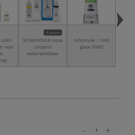
18 kleuren
 LINO
SCHMINCKE® Aqua
Schmincke | LINO
SCHM
er voor
Linoprint
glaze 50902
gloss,
uk
wateroplosbaar
chap
-
+