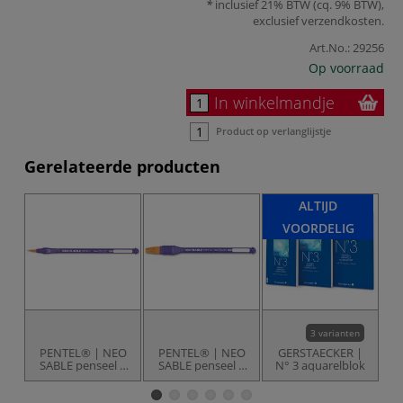
inclusief 21% BTW (cq. 9% BTW),
exclusief
verzendkosten
.
Art.No.:
29256
Op voorraad
In winkelmandje
Product op verlanglijstje
Gerelateerde producten
ALTIJD
VOORDELIG
3 varianten
PENTEL® | NEO
PENTEL® | NEO
GERSTAECKER |
SABLE penseel ○
SABLE penseel ○
N° 3 aquarelblok
A
rond —
kattentong —
synthetisch haar
synthetisch haar