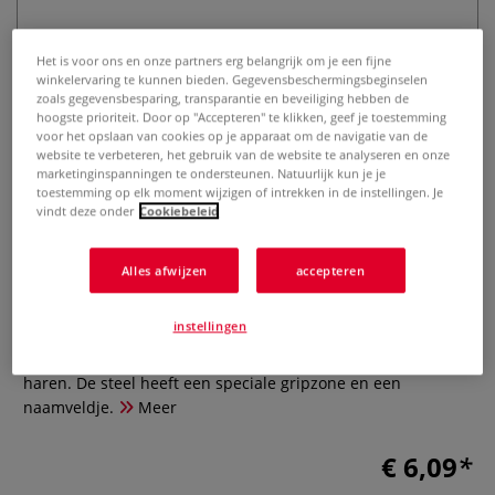
Het is voor ons en onze partners erg belangrijk om je een fijne
winkelervaring te kunnen bieden. Gegevensbeschermingsbeginselen
zoals gegevensbesparing, transparantie en beveiliging hebben de
hoogste prioriteit. Door op "Accepteren" te klikken, geef je toestemming
voor het opslaan van cookies op je apparaat om de navigatie van de
website te verbeteren, het gebruik van de website te analyseren en onze
marketinginspanningen te ondersteunen. Natuurlijk kun je je
PENTEL® | NEO SABLE penseel ○
toestemming op elk moment wijzigen of intrekken in de instellingen. Je
vindt deze onder
Cookiebeleid
plat — synthetisch haar
0 Beoordeling
Alles afwijzen
accepteren
Dit penseel is zeer robuust en universeel inzetbaar. De
instellingen
nylon haren zijn versmolten en direct verbonden met de
korte kunststof steel. Je hebt dus geen last meer van losse
haren. De steel heeft een speciale gripzone en een
naamveldje.
Meer
€ 6,09