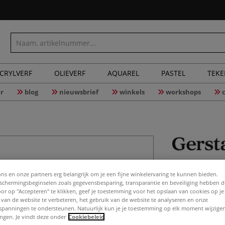
CRYLVERF
OLIEVERF
AQUAREL
PASTEL
TEK
r
blog
nieuwsbrief
winkels
workshops
GERSTAEC
ons en onze partners erg belangrijk om je een fijne winkelervaring te kunnen bieden.
chermingsbeginselen zoals gegevensbesparing, transparantie en beveiliging hebben 
Door op "Accepteren" te klikken, geef je toestemming voor het opslaan van cookies op j
 van de website te verbeteren, het gebruik van de website te analyseren en onze
Studiekwaliteit, 
spanningen te ondersteunen. Natuurlijk kun je je toestemming op elk moment wijzigen
kun je onbeperk
lingen. Je vindt deze onder
Cookiebeleid