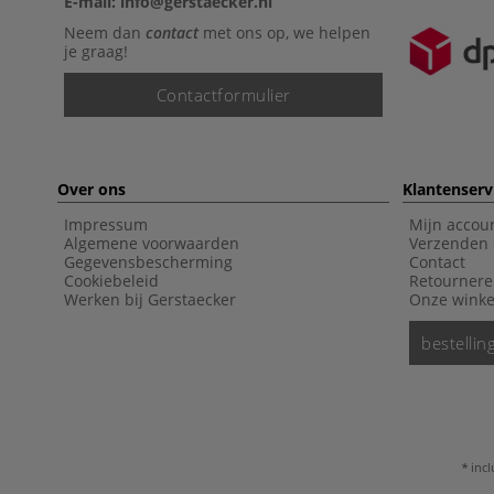
E-mail: info@gerstaecker.nl
Neem dan
contact
met ons op, we helpen
je graag!
Contactformulier
Over ons
Klantenserv
Impressum
Mijn accou
Algemene voorwaarden
Verzenden 
Gegevensbescherming
Contact
Cookiebeleid
Retourner
Werken bij Gerstaecker
Onze winke
bestelli
incl