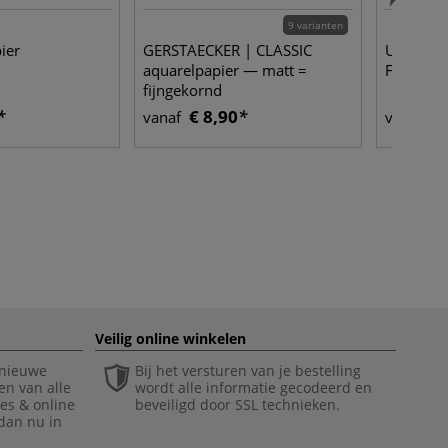
9 varianten
ier
GERSTAECKER | CLASSIC
URSUS® G
aquarelpapier — matt =
Fotokart
fijngekornd
€ 8,90
€ 
vanaf
vanaf
Veilig online winkelen
 nieuwe
Bij het versturen van je bestelling
en van alle
wordt alle informatie gecodeerd en
ies & online
beveiligd door SSL technieken.
 dan nu in