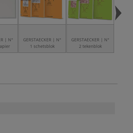
R | N°
GERSTAECKER | N°
GERSTAECKER | N°
GERST
apier
1 schetsblok
2 tekenblok
4 