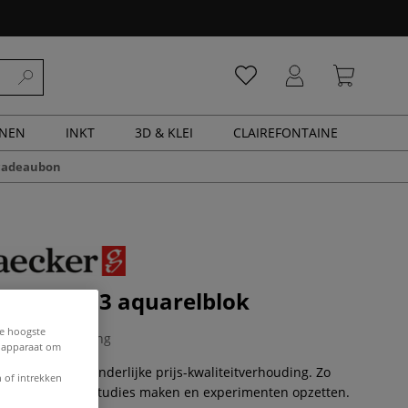
ENEN
INKT
3D & KLEI
CLAIREFONTAINE
cadeaubon
KER | N° 3 aquarelblok
de hoogste
2 Beoordeling
e apparaat om
maar met ’n uitzonderlijke prijs-kwaliteitverhouding. Zo
 of intrekken
t en onbezorgd studies maken en experimenten opzetten.