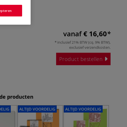
epteren
vanaf
€ 16,60
inclusief 21% BTW (cq. 9% BTW),
exclusief
verzendkosten
.
Product bestellen
de producten
DELIG
ALTIJD VOORDELIG
ALTIJD VOORDELIG
ALTIJD 