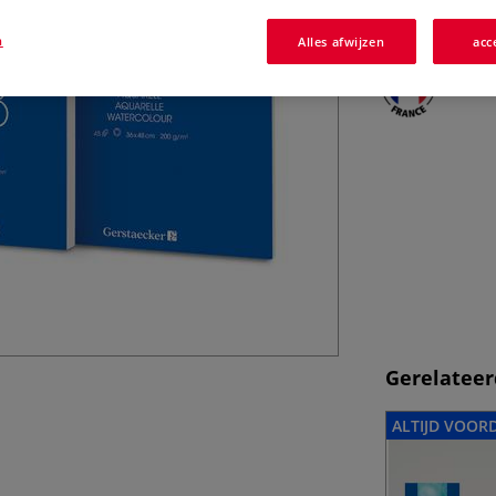
Meer
n
Alles afwijzen
acc
Gerelateer
ALTIJD VOOR