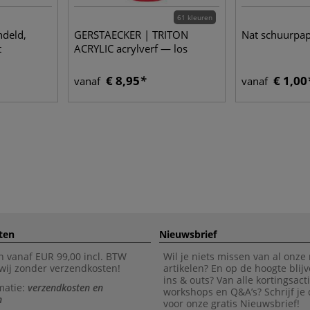
61 kleuren
ndeld,
GERSTAECKER | TRITON
Nat schuurpap
t
ACRYLIC acrylverf — los
€ 8,95
€ 1,00
vanaf
vanaf
ten
Nieuwsbrief
n vanaf EUR 99,00 incl. BTW
Wil je niets missen van al onze
wij zonder verzendkosten!
artikelen? En op de hoogte blijv
ins & outs? Van alle kortingsact
matie:
verzendkosten en
workshops en Q&A’s? Schrijf je
n
voor onze gratis Nieuwsbrief!