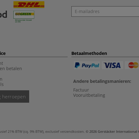
Nieuwsbrief
ice
Betaalmethoden
nt
en betalen
en
Andere betalingsmanieren:
ls
Factuur
Vooruitbetaling
ng herroepen
usief 21% BTW (cq. 9% BTW), exclusief
verzendkosten
.
© 2026 Gerstäcker Internationa