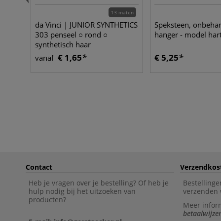
13 maten
da Vinci | JUNIOR SYNTHETICS
Speksteen, onbeha
303 penseel ○ rond ○
hanger - model har
synthetisch haar
€ 1,65
€ 5,25
vanaf
Contact
Verzendkos
Heb je vragen over je bestelling? Of heb je
Bestellinge
hulp nodig bij het uitzoeken van
verzenden 
producten?
Meer infor
betaalwijze