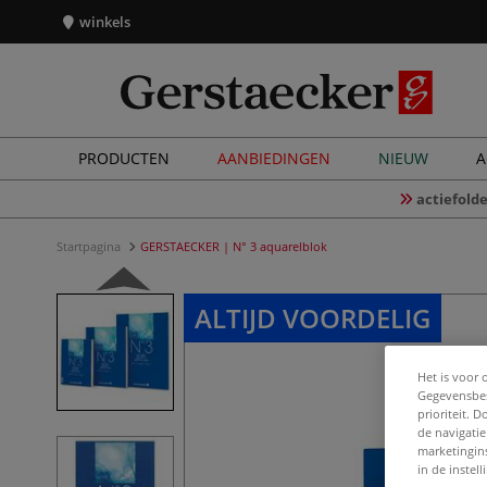
winkels
PRODUCTEN
AANBIEDINGEN
NIEUW
A
actiefolde
Startpagina
GERSTAECKER | N° 3 aquarelblok
ALTIJD VOORDELIG
Het is voor 
Gegevensbes
prioriteit. 
de navigatie
marketingin
in de instel