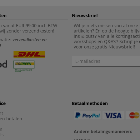
ten
Nieuwsbrief
n vanaf EUR 99,00 incl. BTW
Wil je niets missen van al onze
wij zonder verzendkosten!
artikelen? En op de hoogte blijv
ins & outs? Van alle kortingsact
matie:
verzendkosten en
workshops en Q&A’s? Schrijf je
n
voor onze gratis Nieuwsbrief!
Nieuwsbrief
ice
Betaalmethoden
nt
en betalen
en
Andere betalingsmanieren:
ls