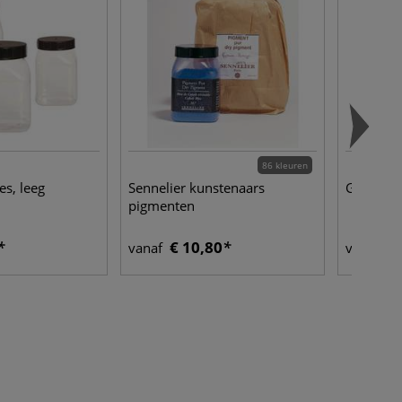
86 kleuren
es, leeg
Sennelier kunstenaars
GERSTAE
pigmenten
€ 10,80
€ 
vanaf
vanaf