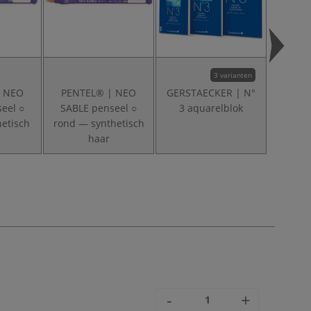
3 varianten
| NEO
PENTEL® | NEO
GERSTAECKER | N°
I L
eel ○
SABLE penseel ○
3 aquarelblok
Aquare
hetisch
rond — synthetisch
haar
-
+