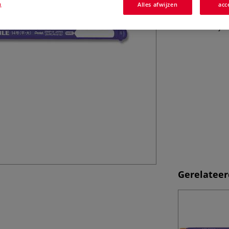
versmolten en di
n
Alles afwijzen
acc
geen last meer v
een naamveldje.
Gerelateer