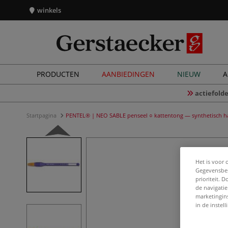
winkels
PRODUCTEN
AANBIEDINGEN
NIEUW
A
actiefolde
Startpagina
PENTEL® | NEO SABLE penseel ○ kattentong — synthetisch h
Het is voor 
Gegevensbes
prioriteit. 
de navigatie
marketingin
in de instel