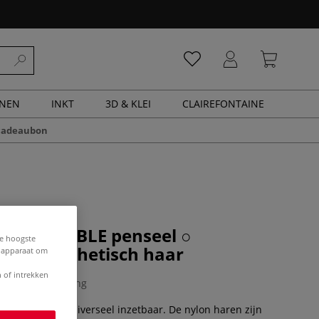
ENEN
INKT
3D & KLEI
CLAIREFONTAINE
cadeaubon
| NEO SABLE penseel ○
de hoogste
ng — synthetisch haar
e apparaat om
 of intrekken
0 Beoordeling
er robuust en universeel inzetbaar. De nylon haren zijn