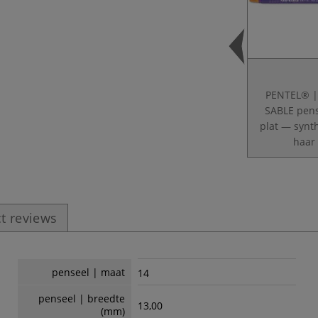
PENTEL® 
SABLE pens
plat — synt
haar
t reviews
penseel | maat
14
penseel | breedte
13,00
(mm)