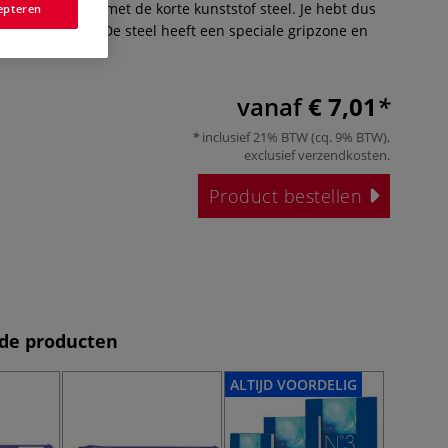
rect verbonden met de korte kunststof steel. Je hebt dus
epteren
an losse haren. De steel heeft een speciale gripzone en
Meer
vanaf
€ 7,01
inclusief 21% BTW (cq. 9% BTW),
exclusief
verzendkosten
.
Product bestellen
de producten
ALTIJD VOORDELIG