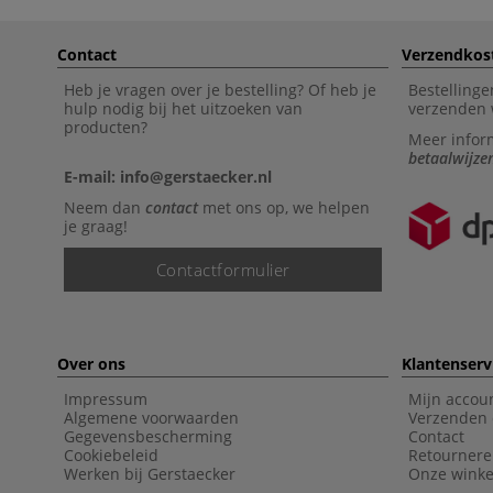
Contact
Verzendkos
Heb je vragen over je bestelling? Of heb je
Bestellinge
hulp nodig bij het uitzoeken van
verzenden 
producten?
Meer infor
betaalwijze
E-mail: info@gerstaecker.nl
Neem dan
contact
met ons op, we helpen
je graag!
Contactformulier
Over ons
Klantenserv
Impressum
Mijn accou
Algemene voorwaarden
Verzenden 
Gegevensbescherming
Contact
Cookiebeleid
Retourner
Werken bij Gerstaecker
Onze winke