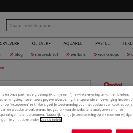
CRYLVERF
OLIEVERF
AQUAREL
PASTEL
TEK
r
blog
nieuwsbrief
winkels
workshops
aar
ons en onze partners erg belangrijk om je een fijne winkelervaring te kunnen bieden.
PENTEL® 
chermingsbeginselen zoals gegevensbesparing, transparantie en beveiliging hebben 
kattento
Door op "Accepteren" te klikken, geef je toestemming voor het opslaan van cookies op j
 van de website te verbeteren, het gebruik van de website te analyseren en onze
spanningen te ondersteunen. Natuurlijk kun je je toestemming op elk moment wijzigen
lingen. Je vindt deze onder
Cookiebeleid
Dit penseel is ze