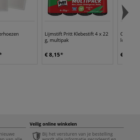
erhoezen
Lijmstift Pritt Klebestift 4 x 22
COPIC® |
g, multipak
los
€ 8,15
€ 5,99
Veilig online winkelen
 nieuwe
Bij het versturen van je bestelling
en van alle
wordt alle informatie gecodeerd en