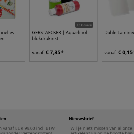
12 kleuren
hnelles
GERSTAECKER | Aqua-linol
Dahle Lamine
en
blokdrukinkt
€ 7,35
€ 0,15
vanaf
vanaf
ten
Nieuwsbrief
n vanaf EUR 99,00 incl. BTW
Wil je niets missen van al onze
wij zonder verzendkosten!
artikelen? En op de hoogte blijv