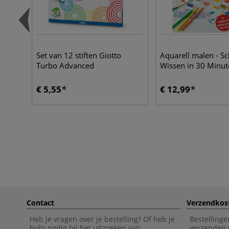
Set van 12 stiften Giotto
Aquarell malen - Sc
Turbo Advanced
Wissen in 30 Minut
€ 5,55
€ 12,99
Contact
Verzendkos
Heb je vragen over je bestelling? Of heb je
Bestellinge
hulp nodig bij het uitzoeken van
verzenden 