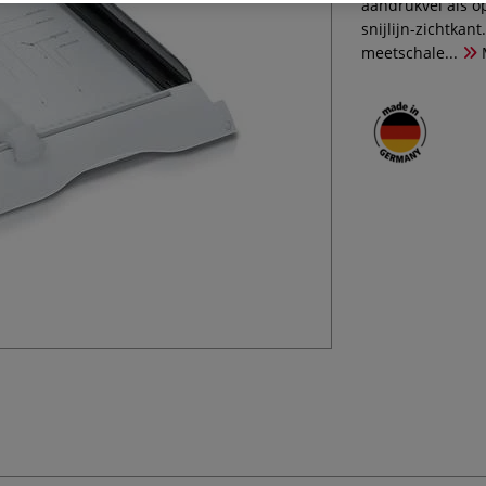
aandrukvel als o
snijlijn-zichtkan
meetschale...