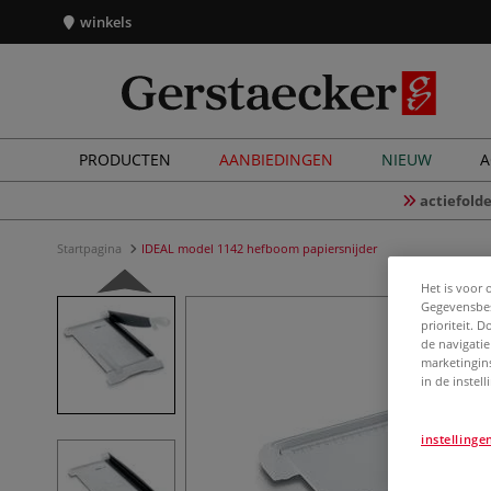
winkels
PRODUCTEN
AANBIEDINGEN
NIEUW
A
actiefolde
Startpagina
IDEAL model 1142 hefboom papiersnijder
Het is voor 
Gegevensbes
prioriteit. 
de navigatie
marketingin
in de instel
instellinge