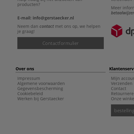
producten?
Meer infor
betaalwijze
E-mail: info@gerstaecker.nl
Neem dan
contact
met ons op, we helpen
je graag!
Contactformulier
Over ons
Klantenserv
Impressum
Mijn accou
Algemene voorwaarden
Verzenden 
Gegevensbescherming
Contact
Cookiebeleid
Retourner
Werken bij Gerstaecker
Onze winke
bestelli