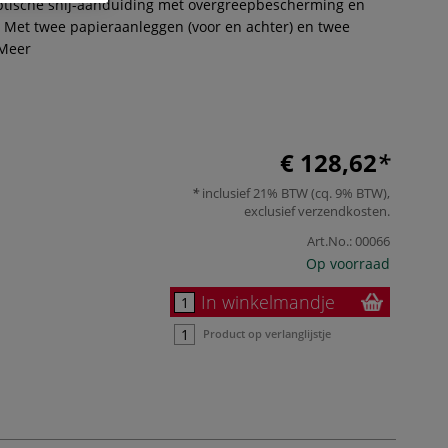
ptische snij-aanduiding met overgreepbescherming en
t. Met twee papieraanleggen (voor en achter) en twee
Meer
€ 128,62
inclusief 21% BTW (cq. 9% BTW),
exclusief
verzendkosten
.
Art.No.:
00066
Op voorraad
In winkelmandje
Product op verlanglijstje