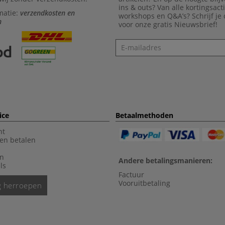
ins & outs? Van alle kortingsact
matie:
verzendkosten en
workshops en Q&A’s? Schrijf je
n
voor onze gratis Nieuwsbrief!
Nieuwsbrief
ice
Betaalmethoden
nt
en betalen
en
Andere betalingsmanieren:
ls
Factuur
Vooruitbetaling
ng herroepen