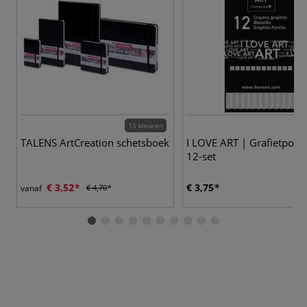
15 kleuren
TALENS ArtCreation schetsboek
I LOVE ART | Grafietpotl
12-set
€ 3,52
€ 3,75
vanaf
€ 4,70