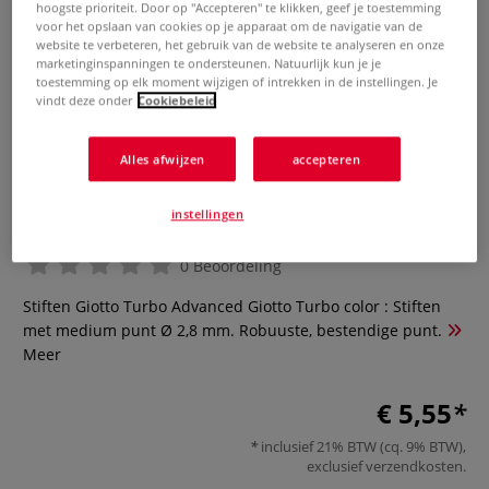
hoogste prioriteit. Door op "Accepteren" te klikken, geef je toestemming
voor het opslaan van cookies op je apparaat om de navigatie van de
website te verbeteren, het gebruik van de website te analyseren en onze
marketinginspanningen te ondersteunen. Natuurlijk kun je je
toestemming op elk moment wijzigen of intrekken in de instellingen. Je
vindt deze onder
Cookiebeleid
Alles afwijzen
accepteren
Set van 12 stiften Giotto Turbo
Advanced
instellingen
0 Beoordeling
Stiften Giotto Turbo Advanced Giotto Turbo color : Stiften
met medium punt Ø 2,8 mm. Robuuste, bestendige punt.
Meer
€ 5,55
inclusief 21% BTW (cq. 9% BTW),
exclusief
verzendkosten
.