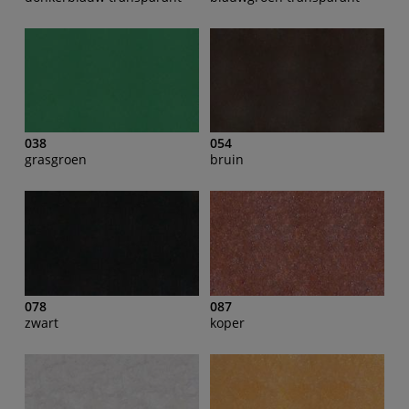
038
054
grasgroen
bruin
078
087
zwart
koper