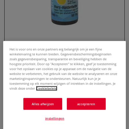
Het is voor ons en onze partners erg belangrijk om je een fijne
winkelervaring te kunnen bieden. Gegevensbeschermingsbeginselen
zoals gegevensbesparing, transparantie en beveiliging hebben de
ARTIDEE® kleurstof voor hars
hoogste prioriteit. Door op "Accepteren" te klikken, geef je toestemming
voor het opslaan van cookies op je apparaat om de navigatie van de
website te verbeteren, het gebruik van de website te analyseren en onze
0 Beoordeling
marketinginspanningen te ondersteunen. Natuurlijk kun je je
toestemming op elk moment wijzigen of intrekken in de instellingen. Je
ARTIDEE® giethars - ideaal geschikt voor het verven van
vindt deze onder
Cookiebeleid
polyesterharen. Zeer kleurintensieve verf, daarom in
bijzonder minimale dosis (speldenkop groot) gebruiken.
Alles afwijzen
accepteren
Verkrijgbaar in flacons van 10 ml.De metallic kleuren zilver,
goud en koper zijn beschikbaar in flacons van 8 ml.
Meer
instellingen