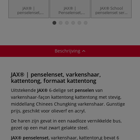
JAX® |
JAX® |
JAX® School
J
penselenset,
Penselenset,
penselenset serie
varkenshaar, plat
varkenshaar,
C synthetisch,
v
rond
rond
Beschrijving
JAX® | penselenset, varkenshaar,
kattentong, formaat kattentong
Uitstekende
JAX®
6-delige set
penselen
van
varkenshaar-façon kattentong kattentong met stevig,
middellang Chinees Chungking varkenshaar. Gunstige
prijs, geschikt voor olieverf en acryl.
De haren zijn gevat in een naadloze vernikkelde bus,
gezet op een mat zwart gelakte steel.
JAX® penselenset
, varkenshaar, kattenton,g bevat 6