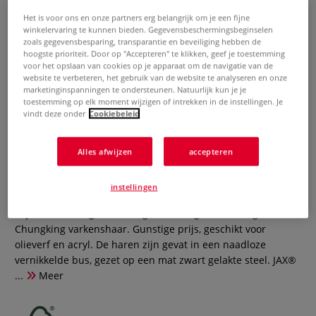
Het is voor ons en onze partners erg belangrijk om je een fijne
winkelervaring te kunnen bieden. Gegevensbeschermingsbeginselen
zoals gegevensbesparing, transparantie en beveiliging hebben de
hoogste prioriteit. Door op "Accepteren" te klikken, geef je toestemming
voor het opslaan van cookies op je apparaat om de navigatie van de
website te verbeteren, het gebruik van de website te analyseren en onze
marketinginspanningen te ondersteunen. Natuurlijk kun je je
toestemming op elk moment wijzigen of intrekken in de instellingen. Je
vindt deze onder
Cookiebeleid
JAX® | penselenset, varkenshaar,
kattentong
Alles afwijzen
accepteren
0 Beoordeling
instellingen
Uitstekende JAX® 6-delige set penselen van varkenshaar-
façon kattentong kattentong met stevig, middellang Chinees
Chungking varkenshaar. Gunstige prijs, geschikt voor
olieverf en acryl. De haren zijn gevat in een naadloze
vernikkelde bus, gezet op een mat zwart gelakte steel. JAX®
...
Meer