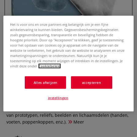
Het is voor ons en onze partners erg belangrijk om je een fijne
winkelervaring te kunnen bieden. Gegevensbeschermingsbeginselen
zoals gegevensbesparing, transparantie en beveiliging hebben de
hoogste prioriteit. Door op "Accepteren" te klikken, geef je toestemming
voor het opslaan van cookies op je apparaat om de navigatie van de
website te verbeteren, het gebruik van de website te analyseren en onze
marketinginspanningen te ondersteunen. Natuurlijk kun je je
toestemming op elk moment wijzigen of intrekken in de instellingen. Je
vindt deze onder
Cookiebeleid
ARTIDEE | Creaform
afvormmassa — sneldrogend
Alles afwijzen
accepteren
0 Beoordeling
instellingen
Creaform van Artidee is een snelle afvormmassa die
bijvoorbeeld, als er weinig tijd is, ideaal is voor het afgieten
van prototypen, reliëfs, beelden en lichaamsdelen (handen,
voeten, poppenkoppen, enz.).
Meer