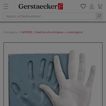
Startpagina
ARTIDEE | Creaform afvormmassa — sneldrogend