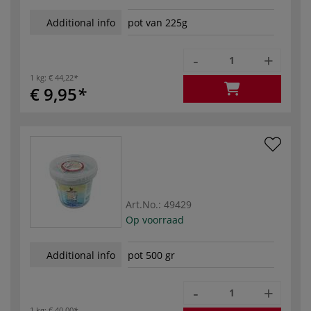
Additional info
pot van 225g
-
+
1 kg:
€ 44,22
€ 9,95
Art.No.:
49429
Op voorraad
Additional info
pot 500 gr
-
+
1 kg:
€ 40,00