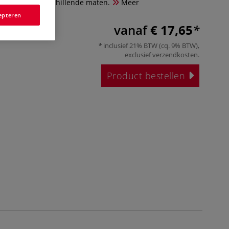
rijgbaar in verschillende maten.
Meer
epteren
vanaf
€ 17,65
inclusief 21% BTW (cq. 9% BTW),
exclusief
verzendkosten
.
Product bestellen