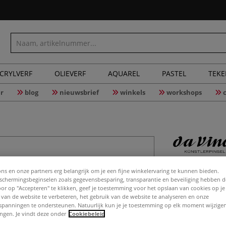
CRYLVERF
OLIEVERF
AQUAREL
PASTEL
TEK
r
blog
nieuwsbrief
winkels
workshops
da Vinci 
ons en onze partners erg belangrijk om je een fijne winkelervaring te kunnen bieden.
chermingsbeginselen zoals gegevensbesparing, transparantie en beveiliging hebben 
Door op "Accepteren" te klikken, geef je toestemming voor het opslaan van cookies op j
 van de website te verbeteren, het gebruik van de website te analyseren en onze
spanningen te ondersteunen. Natuurlijk kun je je toestemming op elk moment wijzigen
da Vinci spalter,
lingen. Je vindt deze onder
Cookiebeleid
vergulden. Met n