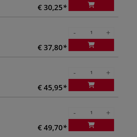
€ 30,25
-
+
€ 37,80
-
+
€ 45,95
-
+
€ 49,70