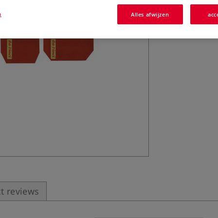
rode karton. Verk
n
Alles afwijzen
acc
t reviews