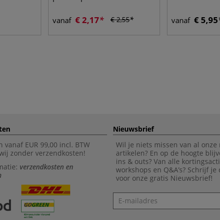
€ 2,17
€ 5,95
€ 2,55
vanaf
vanaf
ten
Nieuwsbrief
n vanaf EUR 99,00 incl. BTW
Wil je niets missen van al onze
wij zonder verzendkosten!
artikelen? En op de hoogte blijv
ins & outs? Van alle kortingsact
matie:
verzendkosten en
workshops en Q&A’s? Schrijf je
n
voor onze gratis Nieuwsbrief!
Nieuwsbrief