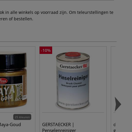
 in alle winkels op voorraad zijn. Om teleurstellingen te
ren of bestellen.
-10%
25 kleuren
Maya-Goud
GERSTAECKER |
da Vinci 
Penselenreiniger
geitenha