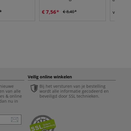
€ 7,56
€ 
€ 8,40
vanaf
Veilig online winkelen
 nieuwe
Bij het versturen van je bestelling
en van alle
wordt alle informatie gecodeerd en
ies & online
beveiligd door SSL technieken.
 dan nu in