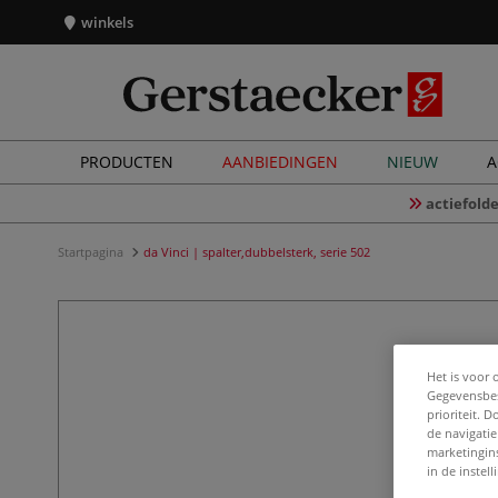
winkels
PRODUCTEN
AANBIEDINGEN
NIEUW
A
actiefolde
Startpagina
da Vinci | spalter,dubbelsterk, serie 502
Het is voor 
Gegevensbes
prioriteit. 
de navigatie
marketingin
in de instel