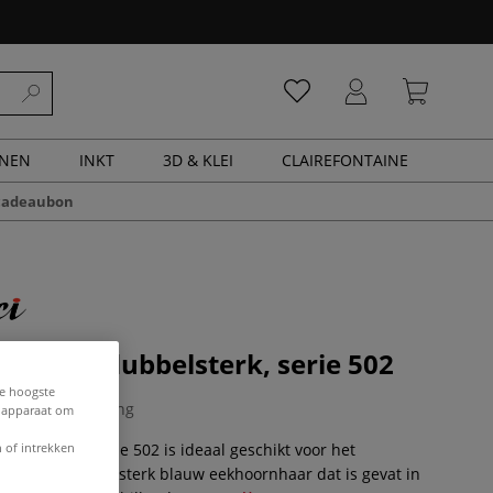
ENEN
INKT
3D & KLEI
CLAIREFONTAINE
cadeaubon
| spalter,dubbelsterk, serie 502
de hoogste
0 Beoordeling
e apparaat om
 of intrekken
 dubbelsterk, serie 502 is ideaal geschikt voor het
atuurlijk dubbelsterk blauw eekhoornhaar dat is gevat in