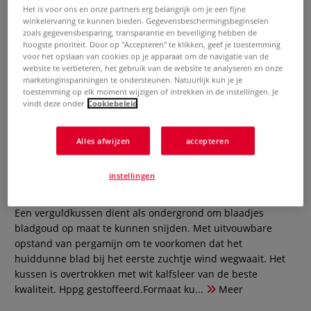
Het is voor ons en onze partners erg belangrijk om je een fijne
winkelervaring te kunnen bieden. Gegevensbeschermingsbeginselen
zoals gegevensbesparing, transparantie en beveiliging hebben de
hoogste prioriteit. Door op "Accepteren" te klikken, geef je toestemming
voor het opslaan van cookies op je apparaat om de navigatie van de
website te verbeteren, het gebruik van de website te analyseren en onze
marketinginspanningen te ondersteunen. Natuurlijk kun je je
toestemming op elk moment wijzigen of intrekken in de instellingen. Je
vindt deze onder
Cookiebeleid
Alles afwijzen
accepteren
Verguldkussen
instellingen
0 Beoordeling
Een verguldkussen dient als ondergrond om blaadjes
bladgoud op maat te kunnen snijden. Met uitvouwbare
opstand van pergamijn om te voorkomen dat het
huiddunne blad bij het eerste zuchtje wind wegwaait. Het
kussen is overtrokken met wit kalfsleer van de beste
kwaliteit. Hppg gestoffeerd.Formaat ku...
Meer