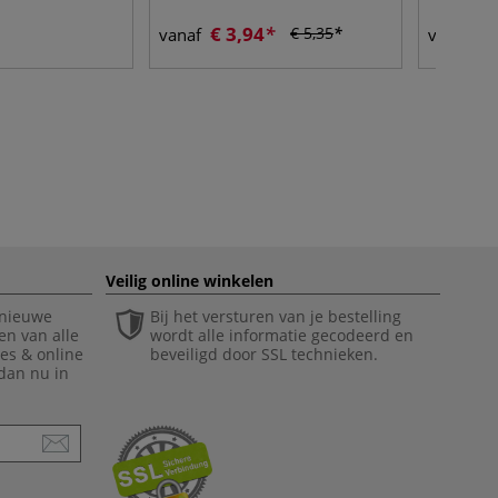
€ 3,94
€ 
€ 5,35
vanaf
vanaf
Veilig online winkelen
 nieuwe
Bij het versturen van je bestelling
en van alle
wordt alle informatie gecodeerd en
ies & online
beveiligd door SSL technieken.
 dan nu in