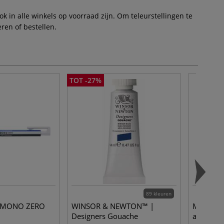
 in alle winkels op voorraad zijn. Om teleurstellingen te
ren of bestellen.
TOT -27%
89 kleuren
 MONO ZERO
WINSOR & NEWTON™ |
MOLOTO
Designers Gouache
acrylmar