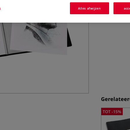
n
Alles afwijzen
acc
Gerelateer
TOT -15%