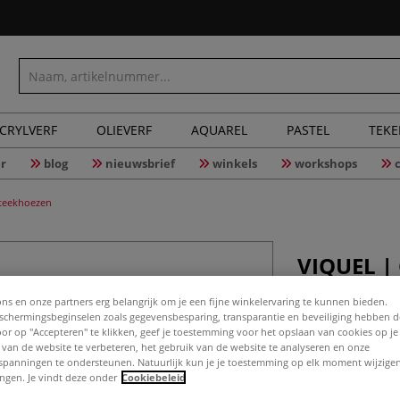
CRYLVERF
OLIEVERF
AQUAREL
PASTEL
TEK
r
blog
nieuwsbrief
winkels
workshops
nsteekhoezen
VIQUEL | 
portfolio
ons en onze partners erg belangrijk om je een fijne winkelervaring te kunnen bieden.
chermingsbeginselen zoals gegevensbesparing, transparantie en beveiliging hebben 
Door op "Accepteren" te klikken, geef je toestemming voor het opslaan van cookies op j
 van de website te verbeteren, het gebruik van de website te analyseren en onze
Dit polypropylee
spanningen te ondersteunen. Natuurlijk kun je je toestemming op elk moment wijzigen
perfect voor het 
lingen. Je vindt deze onder
Cookiebeleid
formaat. Het blijf