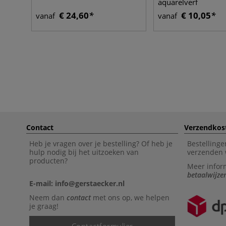
aquarelverf
€ 24,60
€ 10,05
vanaf
vanaf
Contact
Verzendkos
Heb je vragen over je bestelling? Of heb je
Bestellinge
hulp nodig bij het uitzoeken van
verzenden 
producten?
Meer infor
betaalwijze
E-mail: info@gerstaecker.nl
Neem dan
contact
met ons op, we helpen
je graag!