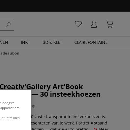
ENEN
INKT
3D & KLEI
CLAIREFONTAINE
cadeaubon
Creativ'Gallery Art'Book
 ○ portret — 30 insteekhoezen
de hoogste
0 Beoordeling
e apparaat om
n portfolio met 30 vaste transparante insteekhoezen is
 of intrekken
professioneel presenteren van je werk. Portret = staand
t 180° vlak open liggen — dat is wél zo prettig! .
Meer