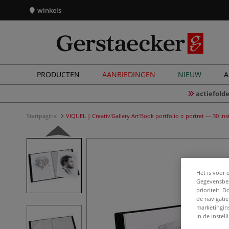
winkels
PRODUCTEN
AANBIEDINGEN
NIEUW
A
actiefolde
Startpagina
VIQUEL | Creativ'Gallery Art'Book portfolio ○ portret — 30 i
Het is voor 
Gegevensbes
prioriteit. 
de navigatie
marketingin
in de instel