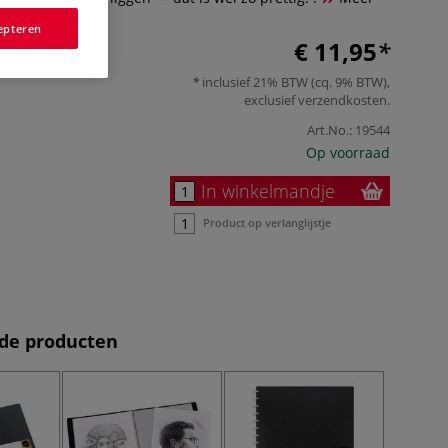
epteren
€ 11,95
inclusief 21% BTW (cq. 9% BTW),
exclusief
verzendkosten
.
Art.No.:
19544
Op voorraad
In winkelmandje
Product op verlanglijstje
de producten