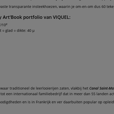
aste transparante insteekhoezen, waarin je om-en-om dus 60 teken
ry Art'Book
portfolio van
VIQUEL
:
e
7/10
○ glad ○ dikte: 40 µ
waar traditioneel de leerlooierijen zaten, vlakbij het
Canal Saint-Ma
ot een internationaal familiebedrijf dat in meer dan 55 landen acti
odigdheden en is in Frankrijk en ver daarbuiten popular op oplei