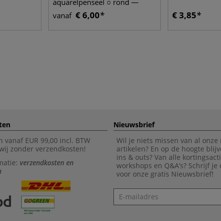
aquarelpenseel ○ rond —
synthetisch haar
€ 6,00
€ 3,85
vanaf
ten
Nieuwsbrief
n vanaf EUR 99,00 incl. BTW
Wil je niets missen van al onze
wij zonder verzendkosten!
artikelen? En op de hoogte blijv
ins & outs? Van alle kortingsact
matie:
verzendkosten en
workshops en Q&A’s? Schrijf je
n
voor onze gratis Nieuwsbrief!
Nieuwsbrief