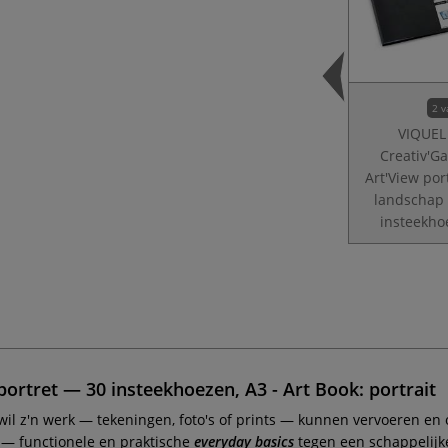
2 v
VIQUEL
Creativ'Ga
Art'View port
landschap
insteekho
portret — 30 insteekhoezen, A3 - Art Book: portrait
n wil z'n werk — tekeningen, foto's of prints — kunnen vervoeren en
— functionele en praktische
everyday basics
tegen een schappelijke