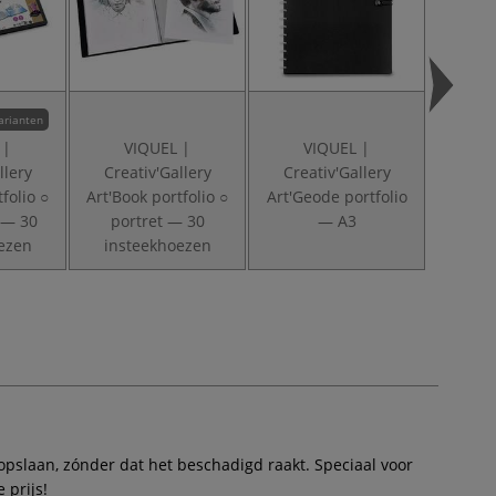
arianten
 |
VIQUEL |
VIQUEL |
V
llery
Creativ'Gallery
Creativ'Gallery
Crea
folio ○
Art'Book portfolio ○
Art'Geode portfolio
Ar
 — 30
portret — 30
— A3
opbe
ezen
insteekhoezen
la
 opslaan, zónder dat het beschadigd raakt. Speciaal voor
 prijs!