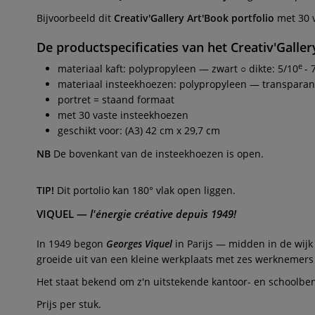
Bijvoorbeeld dit
Creativ'Gallery Art'Book portfolio
met 30 v
De productspecificaties van het
Creativ'Galle
e
materiaal kaft: polypropyleen — zwart ○ dikte: 5/10
- 
materiaal insteekhoezen: polypropyleen — transparant 
portret = staand formaat
met 30 vaste insteekhoezen
geschikt voor: (A3) 42 cm x 29,7 cm
NB
De bovenkant van de insteekhoezen is open.
TIP!
Dit portolio kan 180° vlak open liggen.
VIQUEL
—
l'énergie créative depuis 1949!
In 1949 begon
Georges Viquel
in Parijs — midden in de wijk 
groeide uit van een kleine werkplaats met zes werknemers t
Het staat bekend om z'n uitstekende kantoor- en schoolben
Prijs per stuk.