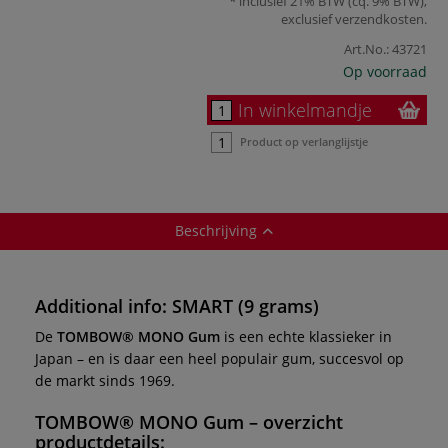
inclusief 21% BTW (cq. 9% BTW),
exclusief
verzendkosten
.
Art.No.:
43721
Op voorraad
In winkelmandje
Product op verlanglijstje
Beschrijving
Additional info: SMART (9 grams)
De
TOMBOW® MONO Gum
is een echte klassieker in
Japan – en is daar een heel populair gum, succesvol op
de markt sinds 1969.
TOMBOW® MONO Gum
– overzicht
productdetails: