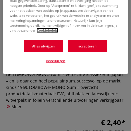
zoals gegevensbesparing, transparantie en beveiliging hebben de
hoogste prioriteit. Door op "Accepteren" te klikken, geef je toestemming
voor het opslaan van cookies op je apparaat om de navigatie van de
website te verbeteren, het gebruik van de website te analyseren en onze
marketinginspanningen te ondersteunen. Natuurlijk kun je je
toestemming op elk moment wijzigen of intrekken in de instellingen. Je
vindt deze onder
Cookiebeleid
Alles afwijzen
accepteren
TOMBOW® MONO SMART Gum
instellingen
0 Beoordeling
De TOMBOW® MONO Gum is een echte klassieker in Japan
– en is daar een heel populair gum, succesvol op de markt
sinds 1969.TOMBOW® MONO Gum – overzicht
productdetails:materiaal: PVC, phthalat- en latexvrijkleur:
witverpakt in foliein verschillende uitvoeringen verkrijgbaar
Meer
€ 2,40