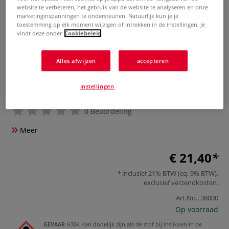
website te verbeteren, het gebruik van de website te analyseren en onze
marketinginspanningen te ondersteunen. Natuurlijk kun je je
toestemming op elk moment wijzigen of intrekken in de instellingen. Je
vindt deze onder
Cookiebeleid
Alles afwijzen
accepteren
Slijpolie vvor afdruksteen
instellingen
0 Beoordeling
Meer
€ 21,40
inclusief 21% BTW (cq. 9% BTW),
exclusief
verzendkosten
.
Art.No.:
38000
Op voorraad
GEVAAR
H304 Kan dodelijk zijn als de stof bij inslikken in de