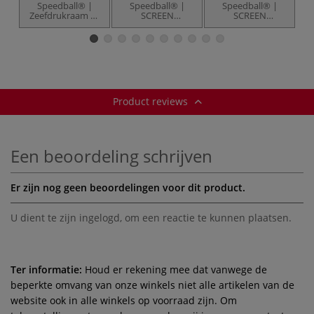
Speedball® |
Speedball® |
Speedball® |
Zeefdrukraam —
SCREEN
SCREEN
110
PRINTING inkjet
PRINTING
P
monofilament
transparant — 6-
Instruction
4
pak
Manual
Product reviews
Een beoordeling schrijven
Er zijn nog geen beoordelingen voor dit product.
U dient te zijn
ingelogd
, om een reactie te kunnen plaatsen.
Ter informatie:
Houd er rekening mee dat vanwege de
beperkte omvang van onze winkels niet alle artikelen van de
website ook in alle winkels op voorraad zijn. Om