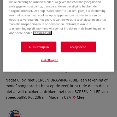
winkelervaring te kunnen bieden. Gegevensbeschermingsbeginselen
zoals gegevensbesparing, transparantie en beveiliging hebben de
hoogste prioriteit. Door op "Accepteren" te klikken, geef je toestemming
voor het opslaan van cookies op je apparaat om de navigatie van de
website te verbeteren, het gebruik van de website te analyseren en onze
marketinginspanningen te ondersteunen. Natuurlijk kun je je
toestemming op elk moment wijzigen of intrekken in de instellingen. Je
vindt deze onder
Cookiebeleid
Alles afwijzen
accepteren
Speedball® | Screen Filler
instellingen
0 Beoordeling
Nadat u, bv. met SCREEN DRAWING FLUID, een tekening of
motief aangebracht hebt op de zeef, kunt u de delen die u
niet af wilt drukken afdekken met deze SCREEN FILLER van
Speedball®. Pot 236 ml. Made in USA
Meer