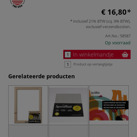
€ 16,80
inclusief 21% BTW (cq. 9% BTW),
exclusief
verzendkosten
.
Art.No.:
58587
Op voorraad
In winkelmandje
Product op verlanglijstje
Gerelateerde producten