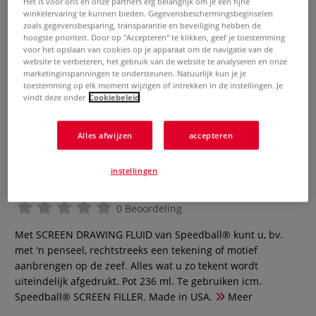
Het is voor ons en onze partners erg belangrijk om je een fijne
winkelervaring te kunnen bieden. Gegevensbeschermingsbeginselen
zoals gegevensbesparing, transparantie en beveiliging hebben de
hoogste prioriteit. Door op "Accepteren" te klikken, geef je toestemming
voor het opslaan van cookies op je apparaat om de navigatie van de
website te verbeteren, het gebruik van de website te analyseren en onze
marketinginspanningen te ondersteunen. Natuurlijk kun je je
toestemming op elk moment wijzigen of intrekken in de instellingen. Je
vindt deze onder
Cookiebeleid
Alles afwijzen
accepteren
Speedball® | Screen Drawing
instellingen
Fluid
0 Beoordeling
Met SCREEN DRAWING FLUID van Speedball® kunt u, bv.
met 'n penseel, rechtstreeks een tekening of motief
aanbrengen op de zeef. Alles wat u zo tekent wordt
uiteindelijk afgedrukt. Pot 236 ml. Te gebruiken icm.
Speedball® SCREEN FILLER. Made in USA.
Meer