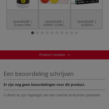
Speedball® |
Speedball® |
Speedball® |
Screen Filler
FABRIC SCREEN
SCREEN
PRINTING INK —
PRINTING — 14-
P
6-set Starter n° 1
set Intermediate
se
Product reviews
Een beoordeling schrijven
Er zijn nog geen beoordelingen voor dit product.
U dient te zijn
ingelogd
, om een reactie te kunnen plaatsen.