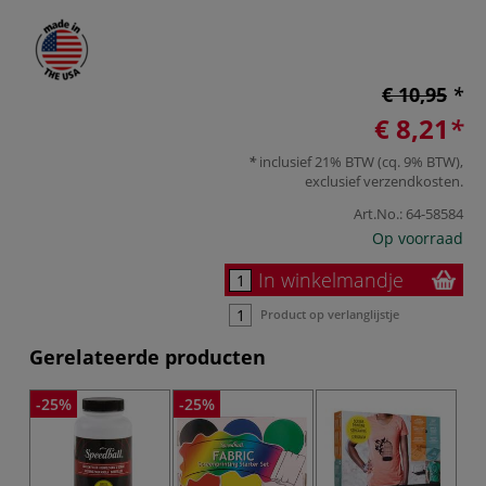
€ 10,95
€ 8,21
inclusief 21% BTW (cq. 9% BTW),
exclusief
verzendkosten
.
Art.No.:
64-58584
Op voorraad
In winkelmandje
Product op verlanglijstje
Gerelateerde producten
-25%
-25%