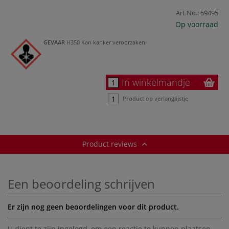
Art.No.:
59495
Op voorraad
GEVAAR
H350 Kan kanker veroorzaken.
In winkelmandje
Product op verlanglijstje
Product reviews
Een beoordeling schrijven
Er zijn nog geen beoordelingen voor dit product.
U dient te zijn
ingelogd
, om een reactie te kunnen plaatsen.