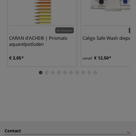
80 kleuren
17 
CARAN d'ACHE® | Prismalo
Caligo Safe Wash diepdru
aquarelpotloden
€ 2,05
€ 12,50
vanaf
Contact