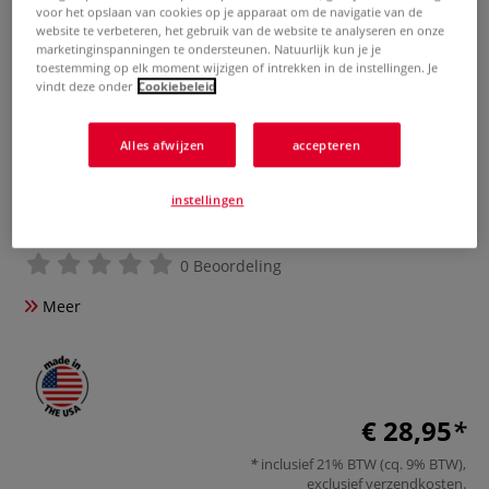
voor het opslaan van cookies op je apparaat om de navigatie van de
website te verbeteren, het gebruik van de website te analyseren en onze
marketinginspanningen te ondersteunen. Natuurlijk kun je je
toestemming op elk moment wijzigen of intrekken in de instellingen. Je
vindt deze onder
Cookiebeleid
Alles afwijzen
accepteren
Speedball® | Professional® Relief
instellingen
Ink transparent base
0 Beoordeling
Meer
€ 28,95
inclusief 21% BTW (cq. 9% BTW),
exclusief
verzendkosten
.