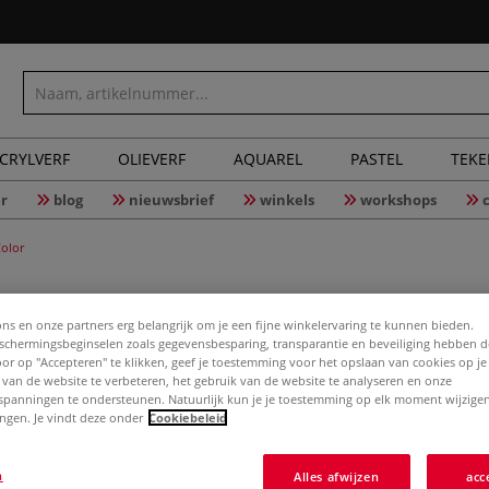
CRYLVERF
OLIEVERF
AQUAREL
PASTEL
TEK
r
blog
nieuwsbrief
winkels
workshops
olor
ons en onze partners erg belangrijk om je een fijne winkelervaring te kunnen bieden.
chermingsbeginselen zoals gegevensbesparing, transparantie en beveiliging hebben 
Speedbal
Door op "Accepteren" te klikken, geef je toestemming voor het opslaan van cookies op j
PRINTING
 van de website te verbeteren, het gebruik van de website te analyseren en onze
spanningen te ondersteunen. Natuurlijk kun je je toestemming op elk moment wijzigen
lingen. Je vindt deze onder
Cookiebeleid
Meer
n
Alles afwijzen
acc