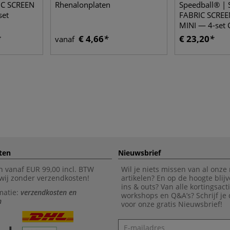
IC SCREEN
Rhenalonplaten
Speedball® 
set
FABRIC SCREE
MINI — 4-set 
€ 4,66
€ 23,20
vanaf
ten
Nieuwsbrief
n vanaf EUR 99,00 incl. BTW
Wil je niets missen van al onze
wij zonder verzendkosten!
artikelen? En op de hoogte blijv
ins & outs? Van alle kortingsact
matie:
verzendkosten en
workshops en Q&A’s? Schrijf je
n
voor onze gratis Nieuwsbrief!
Nieuwsbrief