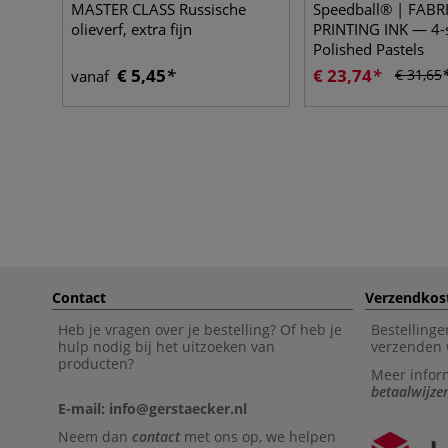
MASTER CLASS Russische
Speedball® | FABR
olieverf, extra fijn
PRINTING INK — 4-
Polished Pastels
€ 5,45
€ 23,74
€ 31,65
vanaf
Contact
Verzendkos
Heb je vragen over je bestelling? Of heb je
Bestellinge
hulp nodig bij het uitzoeken van
verzenden 
producten?
Meer infor
betaalwijze
E-mail: info@gerstaecker.nl
Neem dan
contact
met ons op, we helpen