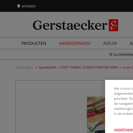
winkels
PRODUCTEN
AANBIEDINGEN
NIEUW
A
actiefolde
Startpagina
Speedball® | FLEX™ FABRIC SCREEN PRINTING MINI — 4-set C
Het is voor 
Gegevensbes
prioriteit. 
de navigatie
marketingin
in de instel
instellinge