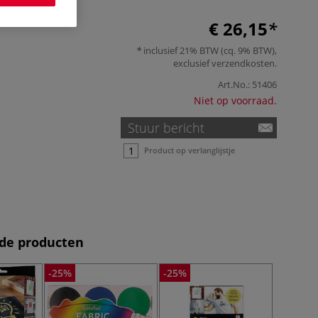
€ 26,15
inclusief 21% BTW (cq. 9% BTW),
exclusief
verzendkosten
.
Art.No.:
51406
Niet op voorraad.
Stuur bericht
Product op verlanglijstje
de producten
-25%
-25%