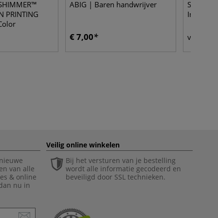
| SHIMMER™
ABIG | Baren handwrijver
Speedba
N PRINTING
Intaglio®
Color
€ 7,00
€ 
vanaf
Veilig online winkelen
 nieuwe
Bij het versturen van je bestelling
en van alle
wordt alle informatie gecodeerd en
ies & online
beveiligd door SSL technieken.
 dan nu in