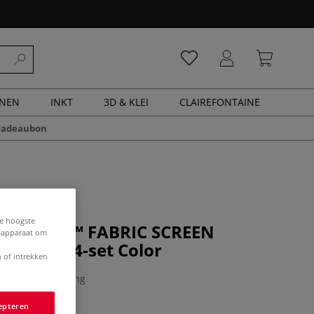
ENEN
INKT
3D & KLEI
CLAIREFONTAINE
cadeaubon
de hoogste
l® | FLEX™ FABRIC SCREEN
e apparaat om
 MINI — 4-set Color
 of intrekken
0 Beoordeling
epteren