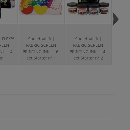
| FLEX™
Speedball® |
Speedball® |
Spe
CREEN
FABRIC SCREEN
FABRIC SCREEN
SCREE
NI — 4-
PRINTING INK — 6-
PRINTING INK — 4-
Instru
or
set Starter n° 1
set Starter n° 2