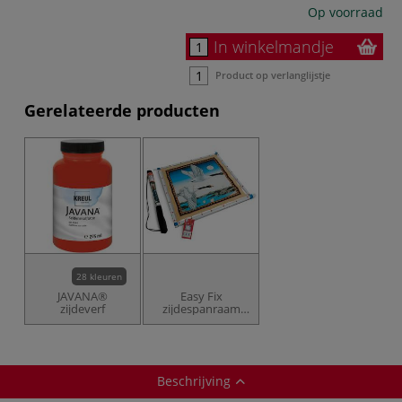
Op voorraad
In winkelmandje
Product op verlanglijstje
Gerelateerde producten
28 kleuren
JAVANA®
Easy Fix
zijdeverf
zijdespanraam
ASF 1
Beschrijving