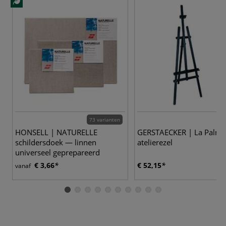
73 varianten
HONSELL | NATURELLE
GERSTAECKER | La Palma
schildersdoek — linnen
atelierezel
universeel geprepareerd
€ 3,66
€ 52,15
vanaf