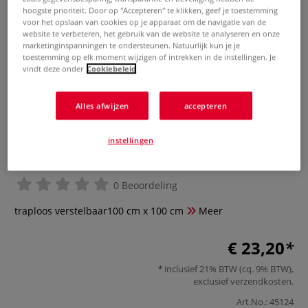
hoogste prioriteit. Door op "Accepteren" te klikken, geef je toestemming
voor het opslaan van cookies op je apparaat om de navigatie van de
website te verbeteren, het gebruik van de website te analyseren en onze
marketinginspanningen te ondersteunen. Natuurlijk kun je je
toestemming op elk moment wijzigen of intrekken in de instellingen. Je
vindt deze onder
Cookiebeleid
Alles afwijzen
accepteren
instellingen
Spanraam — zoor zijdeverven
0 Beoordeling
traploos verstelbaar100 cm x 100 cm
Meer
€ 23,20
inclusief 21% BTW (cq. 9% BTW),
exclusief
verzendkosten
.
Art.No.:
45124