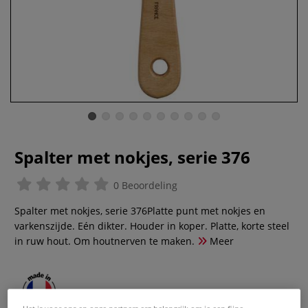
Spalter met nokjes, serie 376
0 Beoordeling
Spalter met nokjes, serie 376Platte punt met nokjes en
varkenszijde. Eén dikter. Houder in koper. Platte, korte steel
in ruw hout. Om houtnerven te maken.
Meer