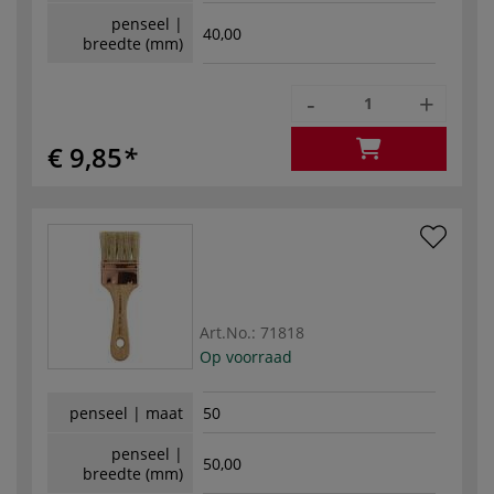
penseel |
40,00
breedte (mm)
-
+
€ 9,85
Art.No.:
71818
Op voorraad
penseel | maat
50
penseel |
50,00
breedte (mm)