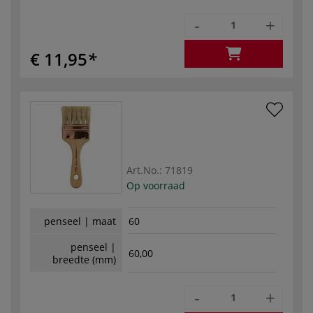
-
+
€ 11,95
Art.No.:
71819
Op voorraad
penseel | maat
60
penseel |
60,00
breedte (mm)
-
+