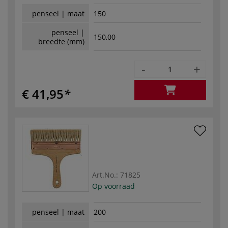
penseel | maat
150
penseel |
150,00
breedte (mm)
-
+
€ 41,95
Art.No.:
71825
Op voorraad
penseel | maat
200