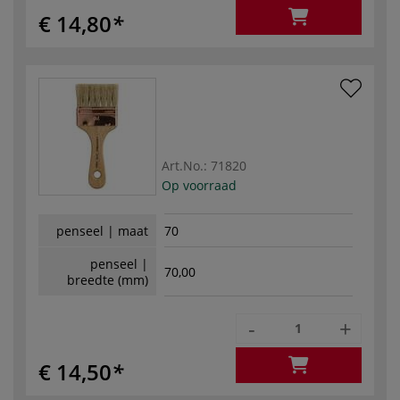
€ 14,80
Art.No.:
71820
Op voorraad
penseel | maat
70
penseel |
70,00
breedte (mm)
-
+
€ 14,50