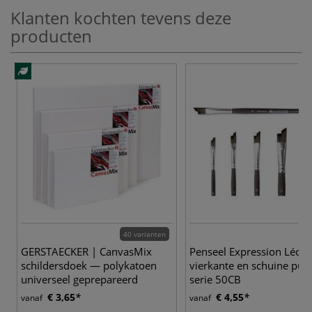
Klanten kochten tevens deze
producten
40 varianten
5
GERSTAECKER | CanvasMix
Penseel Expression Léona
schildersdoek — polykatoen
vierkante en schuine punt
universeel geprepareerd
serie 50CB
€ 3,65
€ 4,55
vanaf
vanaf