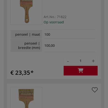
Art.No.:
71822
Op voorraad
penseel | maat
100
penseel |
100,00
breedte (mm)
-
+
€ 23,35