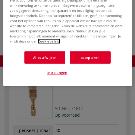
Het is voor ons en onze partners erg belangrijk om je een fijne
vanaf
€ 9,85
winkelervaring te kunnen bieden. Gegevensbeschermingsbeginselen
zoals gegevensbesparing, transparantie en beveiliging hebben de
inclusief 21% BTW (cq. 9% BTW),
hoogste prioriteit. Door op "Accepteren" te klikken, geef je toestemming
exclusief
verzendkosten
.
voor het opslaan van cookies op je apparaat om de navigatie van de
website te verbeteren, het gebruik van de website te analyseren en onze
Product bestellen
marketinginspanningen te ondersteunen. Natuurlijk kun je je
toestemming op elk moment wijzigen of intrekken in de instellingen. Je
vindt deze onder
Cookiebeleid
Alles afwijzen
accepteren
Product bestellen
instellingen
Art.No.:
71817
Op voorraad
penseel | maat
40