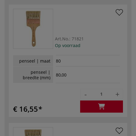
Art.No.:
71821
Op voorraad
penseel | maat
80
penseel |
80,00
breedte (mm)
-
+
€ 16,55