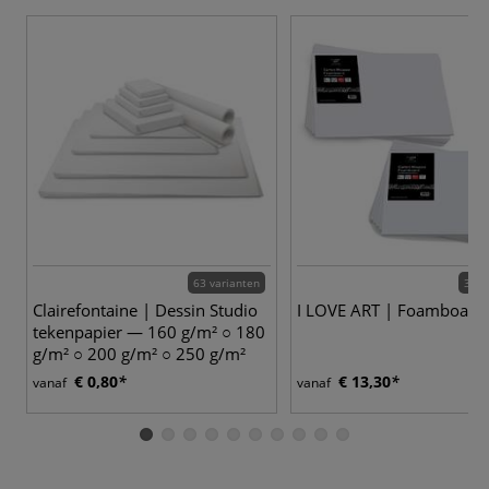
63 varianten
3 va
Clairefontaine | Dessin Studio
I LOVE ART | Foamboard
tekenpapier — 160 g/m² ○ 180
g/m² ○ 200 g/m² ○ 250 g/m²
€ 0,80
€ 13,30
vanaf
vanaf