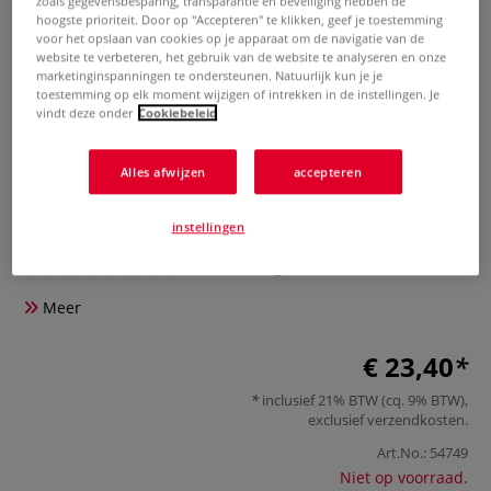
zoals gegevensbesparing, transparantie en beveiliging hebben de
hoogste prioriteit. Door op "Accepteren" te klikken, geef je toestemming
voor het opslaan van cookies op je apparaat om de navigatie van de
website te verbeteren, het gebruik van de website te analyseren en onze
marketinginspanningen te ondersteunen. Natuurlijk kun je je
toestemming op elk moment wijzigen of intrekken in de instellingen. Je
vindt deze onder
Cookiebeleid
Alles afwijzen
accepteren
Set encre Linogravure College
Schmincke
instellingen
0 Beoordeling
Meer
€ 23,40
inclusief 21% BTW (cq. 9% BTW),
exclusief
verzendkosten
.
Art.No.:
54749
Niet op voorraad.