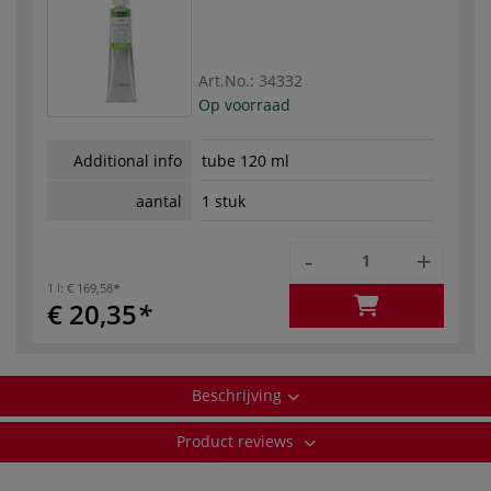
Art.No.:
34332
Op voorraad
Additional info
tube 120 ml
aantal
1 stuk
-
+
1 l:
€ 169,58
€ 20,35
Beschrijving
Product reviews