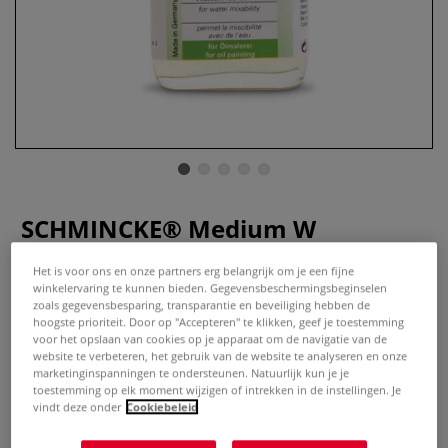
SCHMINCKE® Medium W
schildersmedium
Het is voor ons en onze partners erg belangrijk om je een fijne
winkelervaring te kunnen bieden. Gegevensbeschermingsbeginselen
1 Beoordeling
zoals gegevensbesparing, transparantie en beveiliging hebben de
hoogste prioriteit. Door op "Accepteren" te klikken, geef je toestemming
Schmincke Medium W. Het eerste klas hulpmiddel dat met
voor het opslaan van cookies op je apparaat om de navigatie van de
water onder de olieverf gemengd wordt. Bevat
website te verbeteren, het gebruik van de website te analyseren en onze
marketinginspanningen te ondersteunen. Natuurlijk kun je je
alkydhars.Productdetails: droogt gelijkmatig
toestemming op elk moment wijzigen of intrekken in de instellingen. Je
opgeurneutraalverhoogt de kleurglansAls gelei of vloeistof
vindt deze onder
Cookiebeleid
verkrijgbaar. Aub. vloeistof in flaconr gebruik schudden.
Meer