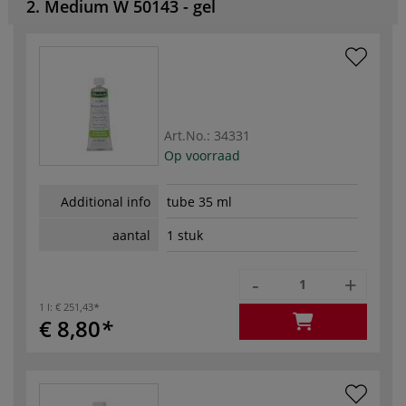
2. Medium W 50143 - gel
Art.No.:
34331
Op voorraad
Additional info
tube 35 ml
aantal
1 stuk
-
+
1 l:
€ 251,43
€ 8,80