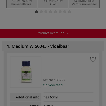
SCHMINCKE®
SCHMINCKE®-
SCHMINCKE®
Universalfirnis -
Öko
Vernis, universeel
un
universeel
penselenreininger
slotvernis,
zijdemat
Product bestellen
1. Medium W 50043 - vloeibaar
Art.No.:
33227
Op voorraad
Additional info
fles 60ml
aantal
1 stuk