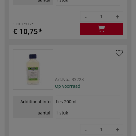
-
+
1 l:
€ 179,17
€ 10,75
Art.No.:
33228
Op voorraad
Additional info
fles 200ml
aantal
1 stuk
-
+