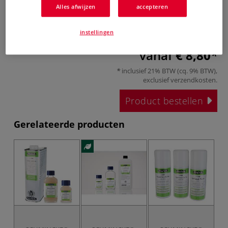
Alles afwijzen
accepteren
instellingen
vanaf
€ 8,80
inclusief 21% BTW (cq. 9% BTW),
exclusief
verzendkosten
.
Product bestellen
Gerelateerde producten