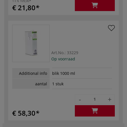
1 l:
€ 109,00
€ 21,80
Art.No.:
33229
Op voorraad
Additional info
blik 1000 ml
aantal
1 stuk
-
+
€ 58,30