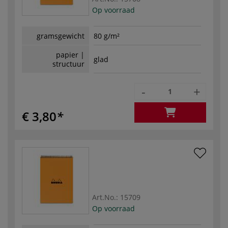
Op voorraad
gramsgewicht
80 g/m²
papier |
glad
structuur
-
+
€ 3,80
Art.No.:
15709
Op voorraad