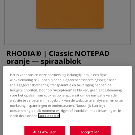
RHODIA® | Classic NOTEPAD
oranje — spiraalblok
0 Beoordeling
Het is voor ons en onze partners erg belangrijk om je een fijne
winkelervaring te kunnen bieden. Gegevensbeschermingsbeginselen
Meer
zoals gegevensbesparing, transparantie en beveiliging hebben de
hoogste prioriteit. Door op "Accepteren" te klikken, geef je toestemming
voor het opslaan van cookies op je apparaat om de navigatie van de
vanaf
€ 2,35
website te verbeteren, het gebruik van de website te analyseren en onze
marketinginspanningen te ondersteunen. Natuurlijk kun je je
inclusief 21% BTW (cq. 9% BTW),
toestemming op elk moment wijzigen of intrekken in de instellingen. Je
exclusief
verzendkosten
.
vindt deze onder
Cookiebeleid
Product bestellen
Alles afwijzen
accepteren