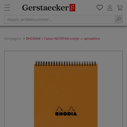
Startpagina
RHODIA® | Classic NOTEPAD oranje — spiraalblok