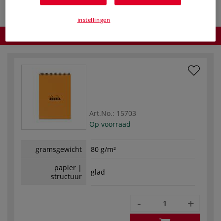
instellingen
Product bestellen
Art.No.:
15703
Op voorraad
gramsgewicht
80 g/m²
papier |
glad
structuur
-
+