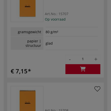
Art.No.:
15707
Op voorraad
gramsgewicht
80 g/m²
papier |
glad
structuur
-
+
€ 7,15
Art.No.:
15708