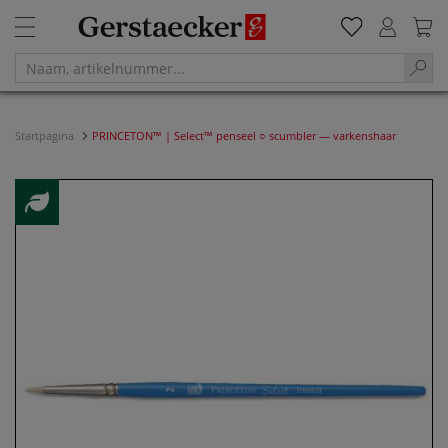
Startpagina
PRINCETON™ | Select™ penseel ○ scumbler — varkenshaar