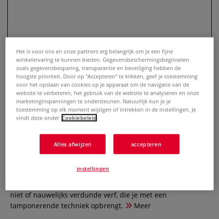
Het is voor ons en onze partners erg belangrijk om je een fijne
winkelervaring te kunnen bieden. Gegevensbeschermingsbeginselen
zoals gegevensbesparing, transparantie en beveiliging hebben de
hoogste prioriteit. Door op "Accepteren" te klikken, geef je toestemming
voor het opslaan van cookies op je apparaat om de navigatie van de
website te verbeteren, het gebruik van de website te analyseren en onze
marketinginspanningen te ondersteunen. Natuurlijk kun je je
PRINCETON™ | Select™ penseel ○
toestemming op elk moment wijzigen of intrekken in de instellingen. Je
vindt deze onder
Cookiebeleid
scumbler — varkenshaar
0 Beoordeling
Alles afwijzen
accepteren
Dit multi-media penseel — geschikt voor acrylverf,
instellingen
aquarelverf & gouache en olieverf — heeft een wat kortere
steel en compact gezet varkenshaar. Je werkt met weinig,
niet of nauwelijks verdunde verf, die je met een
tamponerende techniek opbrengt.
Meer