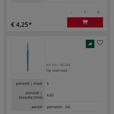
-
+
€ 4,25
Art.No.:
80244
Op voorraad
penseel | maat
6
penseel |
6,65
breedte (mm)
aantal
penselen , los