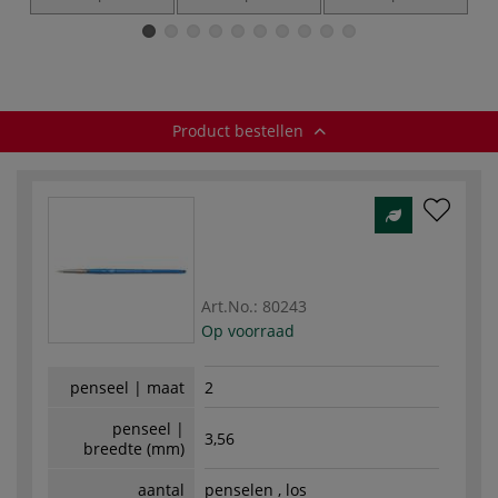
FIX-IT scrubber —
rond —
plat & lang —
synthetisch
synthetisch
synthetisch
Product bestellen
Art.No.:
80243
Op voorraad
penseel | maat
2
penseel |
3,56
breedte (mm)
aantal
penselen , los