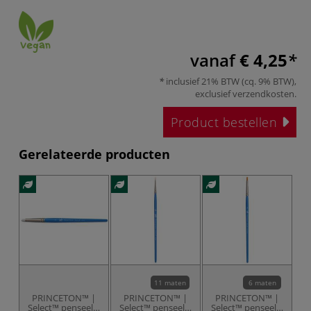
vanaf
€ 4,25
inclusief 21% BTW (cq. 9% BTW),
exclusief
verzendkosten
.
Product bestellen
Gerelateerde producten
11 maten
6 maten
PRINCETON™ |
PRINCETON™ |
PRINCETON™ |
Select™ penseel ○
Select™ penseel ○
Select™ penseel ○
Se