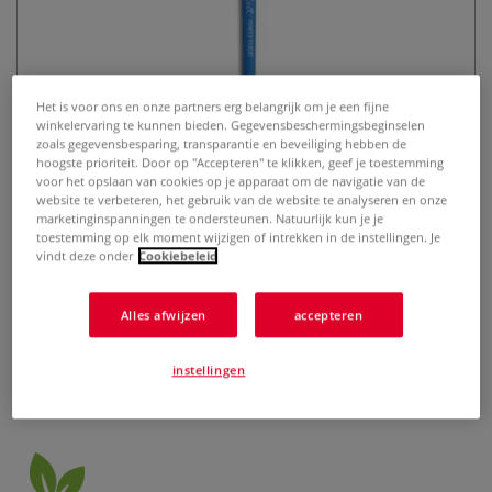
Het is voor ons en onze partners erg belangrijk om je een fijne
winkelervaring te kunnen bieden. Gegevensbeschermingsbeginselen
zoals gegevensbesparing, transparantie en beveiliging hebben de
hoogste prioriteit. Door op "Accepteren" te klikken, geef je toestemming
voor het opslaan van cookies op je apparaat om de navigatie van de
PRINCETON™ | Select™ penseel ○
website te verbeteren, het gebruik van de website te analyseren en onze
kattentong spits — synthetisch
marketinginspanningen te ondersteunen. Natuurlijk kun je je
toestemming op elk moment wijzigen of intrekken in de instellingen. Je
vindt deze onder
Cookiebeleid
0 Beoordeling
Door de kortere steel van dit multi-media penseel —
Alles afwijzen
accepteren
geschikt voor oa. acrylverf, aquarelverf en olieverf — zit je
wat dichter op je werk. En zo'n spitse kattentong heeft een
instellingen
spitse punt, een dunne zijkant en een brede, platte zijde —
superveelzijdig!
Meer