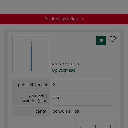
Product bestellen
Art.No.:
80269
Op voorraad
penseel | maat
2
penseel |
7,40
breedte (mm)
aantal
penselen , los
-
+