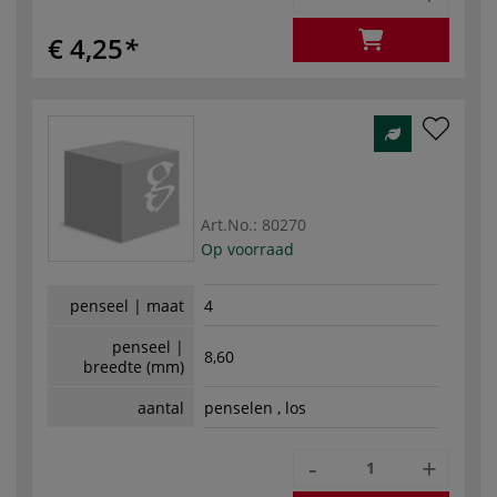
€ 4,25
Art.No.:
80270
Op voorraad
penseel | maat
4
penseel |
8,60
breedte (mm)
aantal
penselen , los
-
+