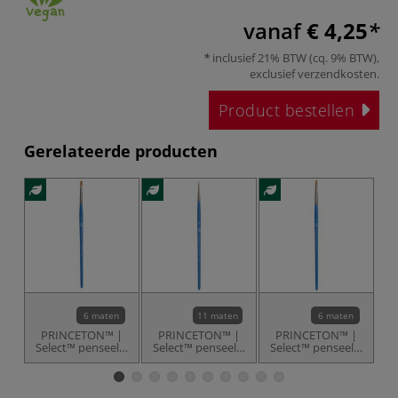
vanaf
€ 4,25
inclusief 21% BTW (cq. 9% BTW),
exclusief
verzendkosten
.
Product bestellen
Gerelateerde producten
6 maten
11 maten
6 maten
PRINCETON™ |
PRINCETON™ |
PRINCETON™ |
Select™ penseel ○
Select™ penseel ○
Select™ penseel ○
Se
kattentong —
rond —
plat & lang —
c
synthetisch
synthetisch
synthetisch