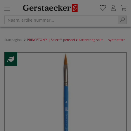
Startpagina
PRINCETON™ | Select™ penseel ○ kattentong spits — synthetisch