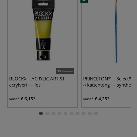
90 kleuren
6
BLOCKX | ACRYLIC ARTIST
PRINCETON™ | Select™ p
acrylverf — los
○ kattentong — synthetis
€ 6,15
€ 4,25
vanaf
vanaf