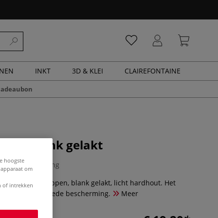
ENEN
INKT
3D & KLEI
CLAIREFONTAINE
cadeaubon
pen, blank gelakt
de hoogste
0 Beoordeling
e apparaat om
liteit modelpoppen, blank gelakt, licht hardhout. Het
 of intrekken
nis biedt een goede bescherming.
Meer