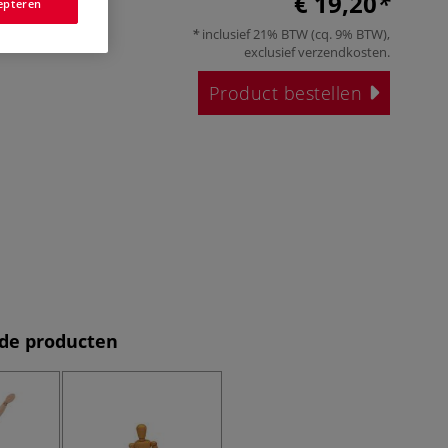
€ 19,20
epteren
inclusief 21% BTW (cq. 9% BTW),
exclusief
verzendkosten
.
Product bestellen
de producten