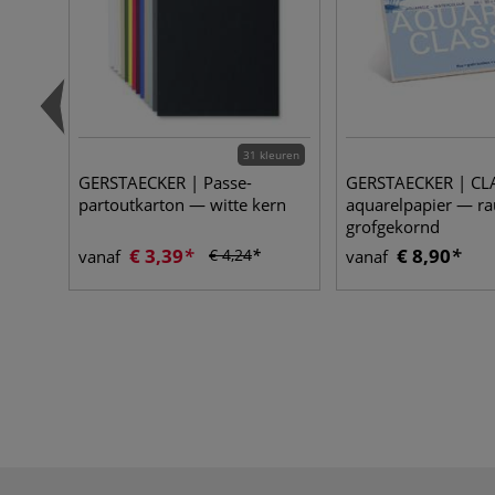
31 kleuren
GERSTAECKER | Passe-
GERSTAECKER | CL
partoutkarton — witte kern
aquarelpapier — ra
grofgekornd
€ 3,39
€ 8,90
€ 4,24
vanaf
vanaf