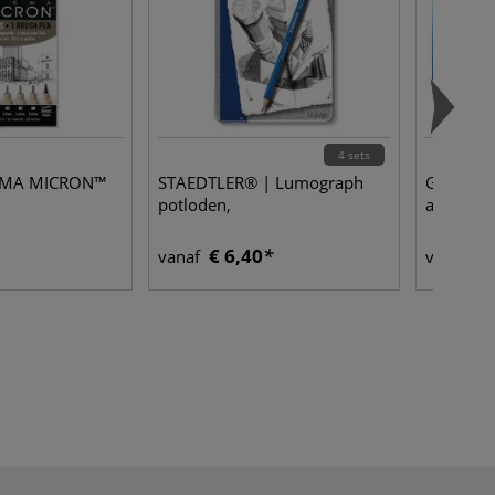
4 sets
GMA MICRON™
STAEDTLER® | Lumograph
GERSTAE
potloden,
aquarelb
€ 6,40
€ 
vanaf
vanaf