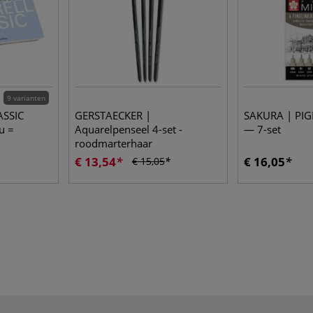
9 varianten
ASSIC
GERSTAECKER |
SAKURA | PI
u =
Aquarelpenseel 4-set -
— 7-set
roodmarterhaar
€ 13,54
€ 16,05
€ 15,05