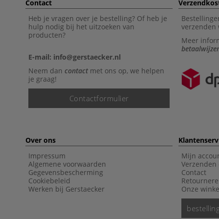
Contact
Verzendkos
Heb je vragen over je bestelling? Of heb je
Bestellinge
hulp nodig bij het uitzoeken van
verzenden 
producten?
Meer infor
betaalwijze
E-mail: info@gerstaecker.nl
Neem dan
contact
met ons op, we helpen
je graag!
Contactformulier
Over ons
Klantenserv
Impressum
Mijn accou
Algemene voorwaarden
Verzenden 
Gegevensbescherming
Contact
Cookiebeleid
Retourner
Werken bij Gerstaecker
Onze winke
bestelli