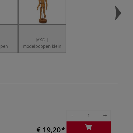
|
JAX® |
ppen
modelpoppen klein
-
+
€ 19,20