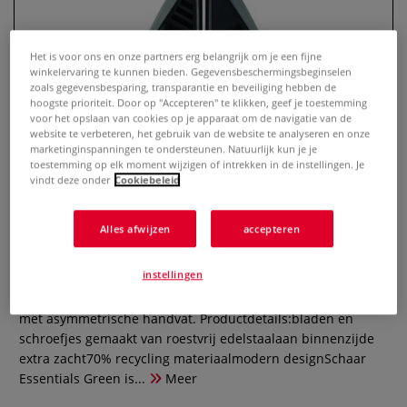
Het is voor ons en onze partners erg belangrijk om je een fijne
winkelervaring te kunnen bieden. Gegevensbeschermingsbeginselen
zoals gegevensbesparing, transparantie en beveiliging hebben de
hoogste prioriteit. Door op "Accepteren" te klikken, geef je toestemming
voor het opslaan van cookies op je apparaat om de navigatie van de
website te verbeteren, het gebruik van de website te analyseren en onze
marketinginspanningen te ondersteunen. Natuurlijk kun je je
toestemming op elk moment wijzigen of intrekken in de instellingen. Je
vindt deze onder
Cookiebeleid
Maped® | Essentials Green
Alles afwijzen
accepteren
0 Beoordeling
instellingen
Ergonomische vorm. De Maped® Essentials Green is
verkrijgbaar in verschillende formaten met symmetrische of
met asymmetrische handvat. Productdetails:bladen en
schroefjes gemaakt van roestvrij edelstaalaan binnenzijde
extra zacht70% recycling materiaalmodern designSchaar
Essentials Green is...
Meer