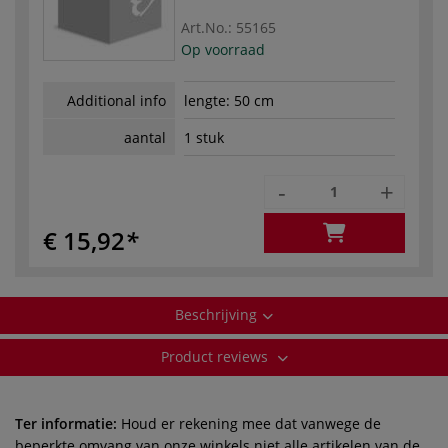
Art.No.:
55165
Op voorraad
Additional info
lengte: 50 cm
aantal
1 stuk
-
+
€ 15,92
Beschrijving
Product reviews
Ter informatie:
Houd er rekening mee dat vanwege de
beperkte omvang van onze winkels niet alle artikelen van de