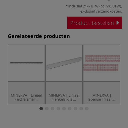
inclusief 21% BTW (cq. 9% BTW),
exclusief
verzendkosten
.
Product bestellen
Gerelateerde producten
MINERVA | Liniaal
MINERVA | Liniaal
MINERVA |
○ extra smal —
○ enkelzijdig —
Japanse liniaal —
transparant
transparant
transparant
kunststof
kunststof
kunststof
r