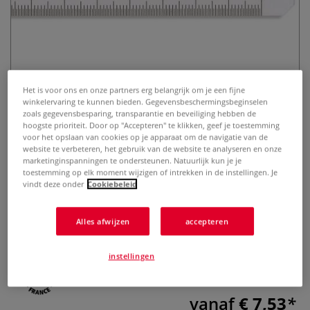
Het is voor ons en onze partners erg belangrijk om je een fijne
winkelervaring te kunnen bieden. Gegevensbeschermingsbeginselen
zoals gegevensbesparing, transparantie en beveiliging hebben de
MINERVA | Liniaal ○ dubbelzijdig
hoogste prioriteit. Door op "Accepteren" te klikken, geef je toestemming
— transparant kunststof
voor het opslaan van cookies op je apparaat om de navigatie van de
website te verbeteren, het gebruik van de website te analyseren en onze
marketinginspanningen te ondersteunen. Natuurlijk kun je je
0 Beoordeling
toestemming op elk moment wijzigen of intrekken in de instellingen. Je
vindt deze onder
Cookiebeleid
Deze klassieke liniaal is gemaakt van stevig, glashelder
kunststof en heeft een dubbelzijdige maatverdeling in cm
Alles afwijzen
accepteren
en mm.
Meer
instellingen
vanaf
€ 7,53