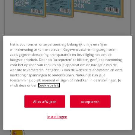
Het is voor ons en onze partners erg belangrijk om je een fijne
winkelervaring te kunnen bieden. Gegevensbeschermingsbeginselen
MILAN® | RUBBER CARVING
zoals gegevensbesparing, transparantie en beveiliging hebben de
BLOCK
hoogste prioriteit. Door op "Accepteren" te klikken, geef je toestemming
voor het opslaan van cookies op je apparaat om de navigatie van de
website te verbeteren, het gebruik van de website te analyseren en onze
0 Beoordeling
marketinginspanningen te ondersteunen. Natuurlijk kun je je
toestemming op elk moment wijzigen of intrekken in de instellingen. Je
Dit carving block van zacht rubber kun je gebruiken als
vindt deze onder
Cookiebeleid
druplaat bij blockprinting. Je kunt het bewerken met een
linoguts en inkten met wateroplosbare drukinkt. Ook kun je
Alles afwijzen
accepteren
er stempels van snijden. Het is makkelijk schoon te maken
en herbruikbaar.
Meer
instellingen