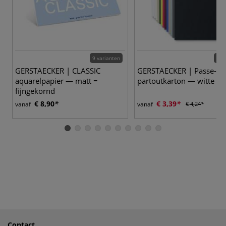
9 varianten
31 
GERSTAECKER | CLASSIC
GERSTAECKER | Passe-
aquarelpapier — matt =
partoutkarton — witte ke
fijngekornd
€ 8,90
€ 3,39
vanaf
vanaf
€ 4,24
Contact