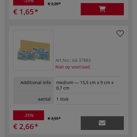
-25%
€ 2,20
€ 1,65
Art.No.:
64-37883
Niet op voorraad.
Additional info
medium — 15,5 cm x 9 cm x
0,7 cm
aantal
1 stuk
-25%
€ 3,55
€ 2,66