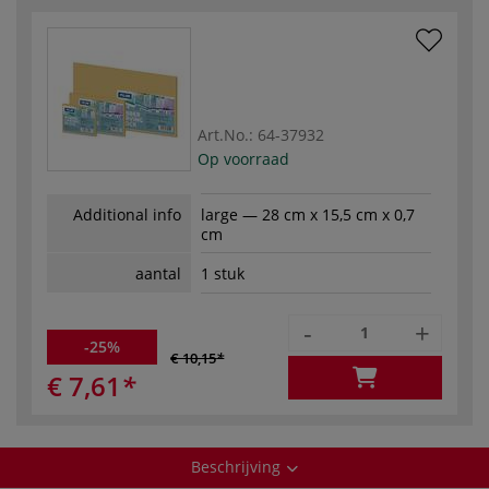
Art.No.:
64-37932
Op voorraad
Additional info
large — 28 cm x 15,5 cm x 0,7
cm
aantal
1 stuk
-
+
-25%
€ 10,15
€ 7,61
Beschrijving