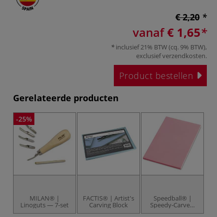
€ 2,20
vanaf
€ 1,65
inclusief 21% BTW (cq. 9% BTW),
exclusief
verzendkosten
.
Product bestellen
Gerelateerde producten
-25%
MILAN® |
FACTIS® | Artist's
Speedball® |
D
Linoguts — 7-set
Carving Block
Speedy-Carve™
AD
carving block