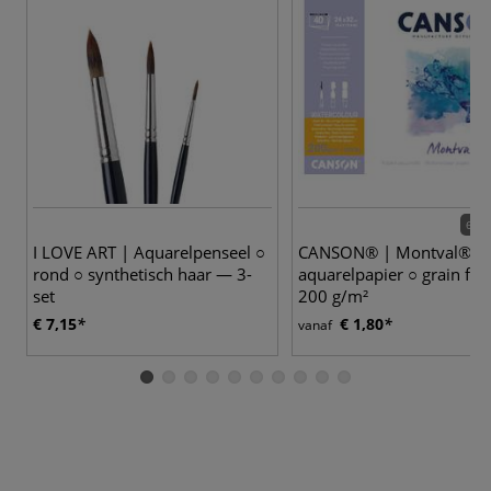
6 va
I LOVE ART | Aquarelpenseel ○
CANSON® | Montval®
rond ○ synthetisch haar — 3-
aquarelpapier ○ grain fin
set
200 g/m²
€ 7,15
€ 1,80
vanaf