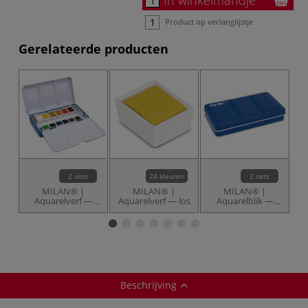
Product op verlanglijstje
Gerelateerde producten
2 sets
24 kleuren
2 sets
MILAN® |
MILAN® |
MILAN® |
Aquarelverf —
Aquarelverf — los
Aquarelblik —
Aq
sets
leeg
Beschrijving