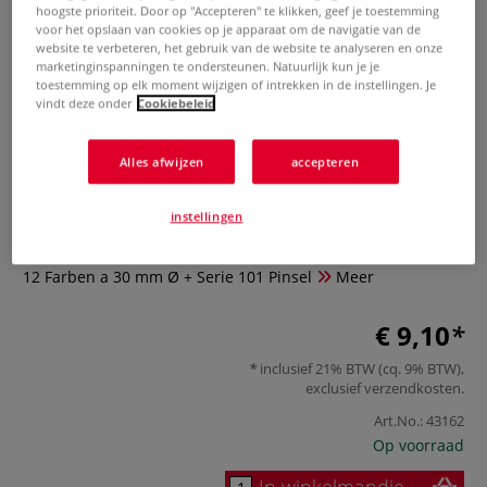
hoogste prioriteit. Door op "Accepteren" te klikken, geef je toestemming
voor het opslaan van cookies op je apparaat om de navigatie van de
website te verbeteren, het gebruik van de website te analyseren en onze
marketinginspanningen te ondersteunen. Natuurlijk kun je je
toestemming op elk moment wijzigen of intrekken in de instellingen. Je
vindt deze onder
Cookiebeleid
Alles afwijzen
accepteren
MILAN® | Aquarellset
instellingen
0 Beoordeling
12 Farben a 30 mm Ø + Serie 101 Pinsel
Meer
€ 9,10
inclusief 21% BTW (cq. 9% BTW),
exclusief
verzendkosten
.
Art.No.:
43162
Op voorraad
In winkelmandje