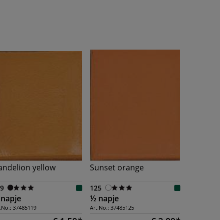
ndelion yellow
Sunset orange
9
125
 napje
½ napje
.No.:
37485119
Art.No.:
37485125