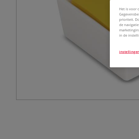
Het is voor 
Gegevensbes
prioriteit. 
de navigatie
marketingin
in de instel
instellinge