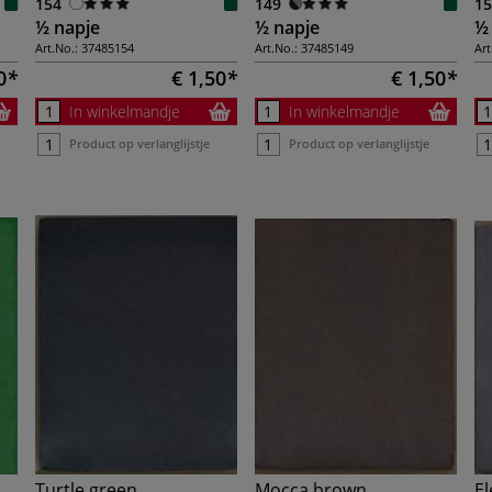
154
149
15
½ napje
½ napje
½
Art.No.:
37485154
Art.No.:
37485149
Art
0
€ 1,50
€ 1,50
In winkelmandje
In winkelmandje
Product op verlanglijstje
Product op verlanglijstje
Turtle green
Mocca brown
El