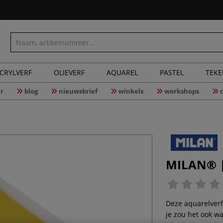
CRYLVERF
OLIEVERF
AQUAREL
PASTEL
TEK
r
blog
nieuwsbrief
winkels
workshops
MILAN® |
Deze aquarelverf
je zou het ook w