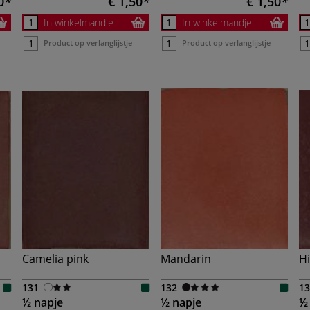
0
€ 1,50
€ 1,50
In winkelmandje
In winkelmandje
Product op verlanglijstje
Product op verlanglijstje
Camelia pink
Mandarin
Hi
131
132
13
½ napje
½ napje
½