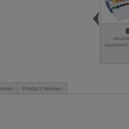
MILAN®
Aquarelverf
horen
Product reviews