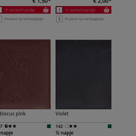
€ 1,50
€ 2,00
In winkelmandje
In winkelmandje
Product op verlanglijstje
Product op verlanglijstje
biscus pink
Violet
7
142
 napje
½ napje