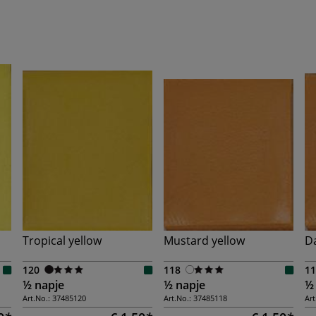
Tropical yellow
Mustard yellow
Da
120
118
11
½ napje
½ napje
½
Art.No.:
37485120
Art.No.:
37485118
Art