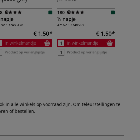
8
180
 napje
½ napje
.No.:
37485178
Art.No.:
37485180
€ 1,50
€ 1,50
In winkelmandje
In winkelmandje
Product op verlanglijstje
Product op verlanglijstje
 in alle winkels op voorraad zijn. Om teleurstellingen te
ren of bestellen.