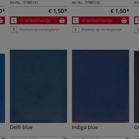
Art.No.:
37485131
Art.No.:
37485132
Art
0
€ 1,50
€ 1,50
In winkelmandje
In winkelmandje
Product op verlanglijstje
Product op verlanglijstje
Delft blue
Indigo blue
O