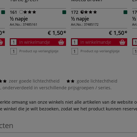
161
172
17
½ napje
½ napje
½
Art.No.:
37485161
Art.No.:
37485172
Art
0
€ 1,50
€ 1,50
In winkelmandje
In winkelmandje
Product op verlanglijstje
Product op verlanglijstje
zeer goede lichtechtheid
goede lichtechtheid
, onderverdeeld in verschillende prijsgroepen / series.
te omvang van onze winkels niet alle artikelen van de website ook
winkel die je wilt bezoeken, zodat we het product kunnen reserve
cten