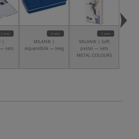
2 sets
2 sets
2 sets
 |
MILAN® |
MILAN® | Soft
GERS
 — sets
Aquarelblik — leeg
pastel — sets
C
METAL COLOURS
aquar
matt =