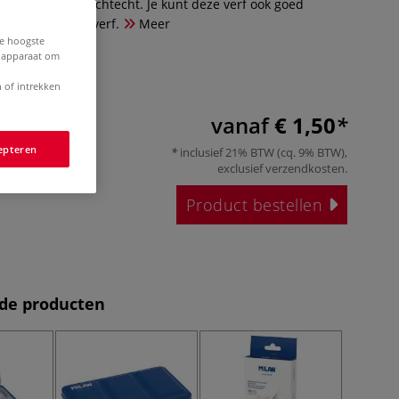
schadelijk en lichtecht. Je kunt deze verf ook goed
andere aquarelverf.
Meer
de hoogste
e apparaat om
 of intrekken
vanaf
€ 1,50
epteren
inclusief 21% BTW (cq. 9% BTW),
exclusief
verzendkosten
.
Product bestellen
de producten