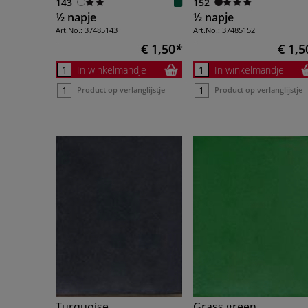
143
152
½ napje
½ napje
Art.No.:
37485143
Art.No.:
37485152
€ 1,50
€ 1,5
In winkelmandje
In winkelmandje
Product op verlanglijstje
Product op verlanglijstje
Turquoise
Grass green