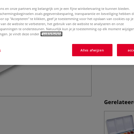
pigmenten zijn on
combineren met 
ons en onze partners erg belangrijk om je een fijne winkelervaring te kunnen bieden.
chermingsbeginselen zoals gegevensbesparing, transparantie en beveiliging hebben 
Door op "Accepteren" te klikken, geef je toestemming voor het opslaan van cookies op j
 van de website te verbeteren, het gebruik van de website te analyseren en onze
spanningen te ondersteunen. Natuurlijk kun je je toestemming op elk moment wijzigen
lingen. Je vindt deze onder
Cookiebeleid
n
Alles afwijzen
acc
Gerelateer