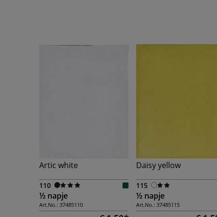
Artic white
Daisy yellow
110
115
½ napje
½ napje
Art.No.:
37485110
Art.No.:
37485115