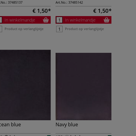
.No.:
37485137
Art.No.:
37485142
€ 1,50
€ 1,50
In winkelmandje
In winkelmandje
Product op verlanglijstje
Product op verlanglijstje
cean blue
Navy blue