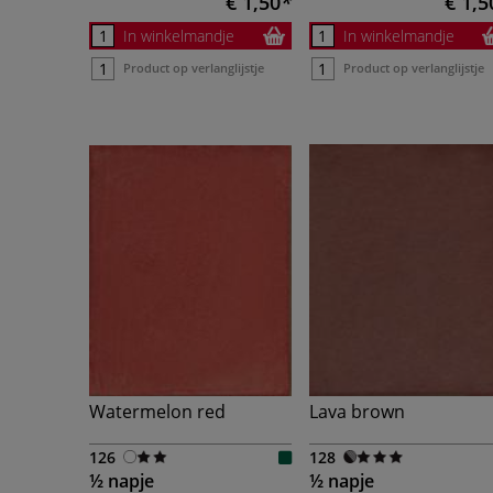
€ 1,50
€ 1,5
In winkelmandje
In winkelmandje
Product op verlanglijstje
Product op verlanglijstje
Watermelon red
Lava brown
126
128
½ napje
½ napje