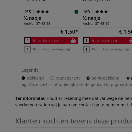
155
160
½ napje
½ napje
Art.No.:
37485155
Art.No.:
37485160
€ 1,50
€ 1,5
In winkelmandje
In winkelmandje
Product op verlanglijstje
Product op verlanglijstje
Legenda
dekkend
transparant
semi-dekkend
pg
Deze verf is, afhankelijk van de gebruikte pigmenten
Ter informatie:
Houd er rekening mee dat vanwege de beperk
voorkomen raden wij je aan om contact op te nemen met de 
Klanten kochten tevens deze produ