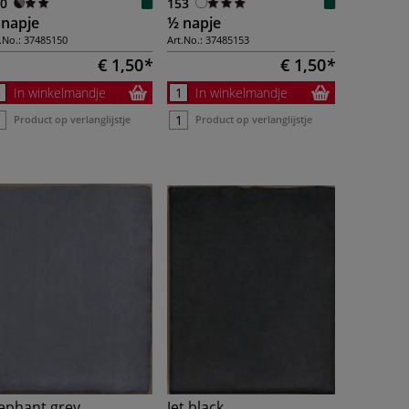
0
153
 napje
½ napje
.No.:
37485150
Art.No.:
37485153
€ 1,50
€ 1,50
In winkelmandje
In winkelmandje
Product op verlanglijstje
Product op verlanglijstje
ephant grey
Jet black