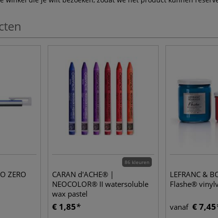
cten
86 kleuren
O ZERO
CARAN d'ACHE® |
LEFRANC & B
NEOCOLOR® II watersoluble
Flashe® vinylv
wax pastel
€ 1,85
€ 7,45
vanaf