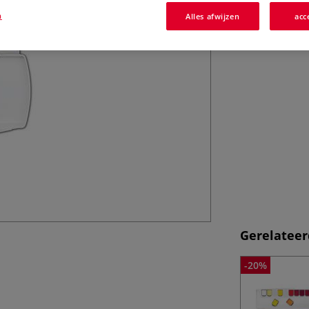
n
Alles afwijzen
acc
Gerelateer
-20%