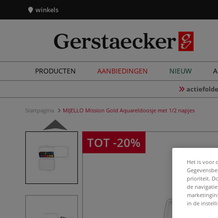
winkels
PRODUCTEN
AANBIEDINGEN
NIEUW
A
actiefolde
Startpagina
MIJELLO Mission Gold Aquareldoosje met 1/2 napjes
TOT -20%
Het is voor 
Gegevensbes
prioriteit. 
de navigatie
marketingin
in de instel