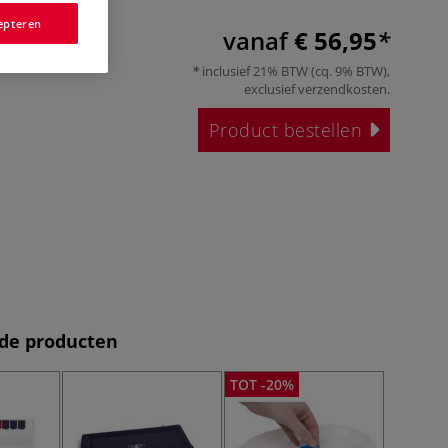
epteren
vanaf
€ 56,95
inclusief 21% BTW (cq. 9% BTW),
exclusief
verzendkosten
.
Product bestellen
de producten
TOT -20%
TOT -2