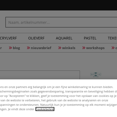
CRYLVERF
OLIEVERF
AQUAREL
PASTEL
TEK
r
blog
nieuwsbrief
winkels
workshops
MIJELLO 
ons en onze partners erg belangrijk om je een fijne winkelervaring te kunnen bieden.
1/2 napje
chermingsbeginselen zoals gegevensbesparing, transparantie en beveiliging hebben 
Door op "Accepteren" te klikken, geef je toestemming voor het opslaan van cookies op j
 van de website te verbeteren, het gebruik van de website te analyseren en onze
spanningen te ondersteunen. Natuurlijk kun je je toestemming op elk moment wijzigen
lingen. Je vindt deze onder
Cookiebeleid
Meer