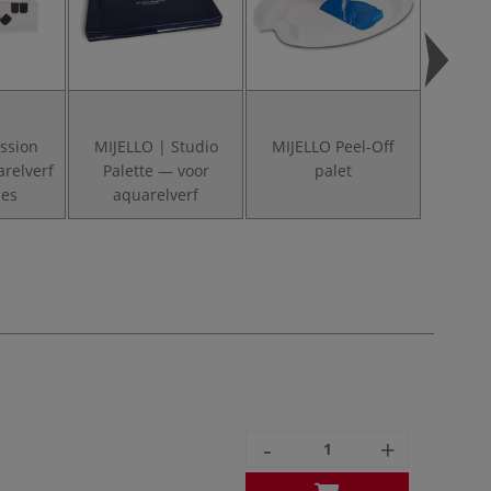
ssion
MIJELLO | Studio
MIJELLO Peel-Off
MIJELL
arelverf
Palette — voor
palet
Go
jes
aquarelverf
aquare
-
+