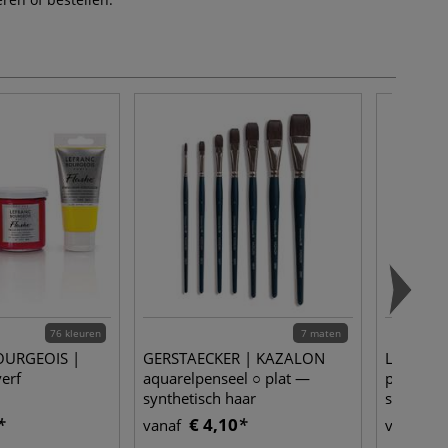
76 kleuren
7 maten
OURGEOIS |
GERSTAECKER | KAZALON
Léonard 
erf
aquarelpenseel ○ plat —
penseel 
synthetisch haar
syntheti
€ 4,10
€ 
vanaf
vanaf