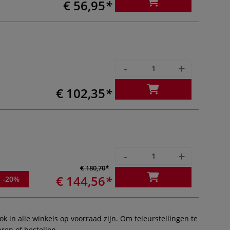
€ 56,95
-
+
€ 102,35
-
+
€ 180,70
€ 144,56
-20%
 in alle winkels op voorraad zijn. Om teleurstellingen te
ren of bestellen.