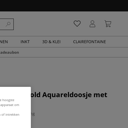
ENEN
INKT
3D & KLEI
CLAIREFONTAINE
cadeaubon
Mission Gold Aquareldoosje met
s
de hoogste
e apparaat om
0 Beoordeling
 of intrekken