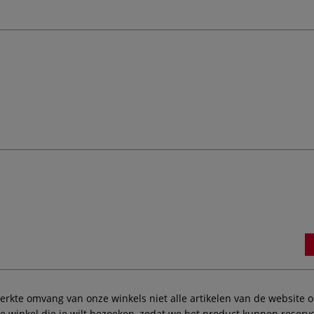
te omvang van onze winkels niet alle artikelen van de website ook
winkel die je wilt bezoeken, zodat we het product kunnen reserve