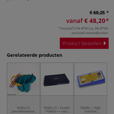
€ 60,25
vanaf
€ 48,20
inclusief 21% BTW (cq. 9% BTW),
exclusief
verzendkosten
.
Product bestellen
Gerelateerde producten
MIJELLO
MIJELLO | Studio
Mijello | High
penselenwasser
Palette — voor
volume