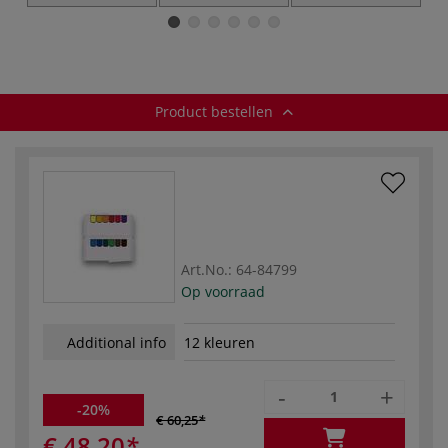
Water Bucket
aquarelverf
absorberende
C
spons
Product bestellen
Art.No.:
64-84799
Op voorraad
Additional info
12 kleuren
-
+
-20%
€ 60,25
€ 48,20