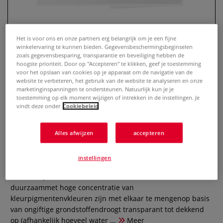
Het is voor ons en onze partners erg belangrijk om je een fijne
winkelervaring te kunnen bieden. Gegevensbeschermingsbeginselen
zoals gegevensbesparing, transparantie en beveiliging hebben de
hoogste prioriteit. Door op "Accepteren" te klikken, geef je toestemming
voor het opslaan van cookies op je apparaat om de navigatie van de
website te verbeteren, het gebruik van de website te analyseren en onze
marketinginspanningen te ondersteunen. Natuurlijk kun je je
toestemming op elk moment wijzigen of intrekken in de instellingen. Je
vindt deze onder
Cookiebeleid
MIJELLO Mission Gold 3/4
aquarelverf set, napjes
Alles afwijzen
accepteren
0 Beoordeling
instellingen
Omschrijving MIJELLO Mission Gold 3/4 aquarelverf napjes –
overzicht productdetails:excellente lichtechtheid en
duurzaammet hoge concentratie van
kleurpigmentenvkleuren zijn met elkaar te mengenop basis
van ongiftige grondstoffendroogt transparant tot dekkend
op (afhankelijk hoeveel water ...
Meer